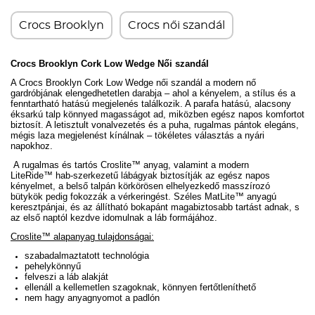
Crocs Brooklyn
Crocs női szandál
Crocs Brooklyn Cork Low Wedge Női szandál
A Crocs Brooklyn Cork Low Wedge női szandál a modern nő
gardróbjának elengedhetetlen darabja – ahol a kényelem, a stílus és a
fenntartható hatású megjelenés találkozik. A parafa hatású, alacsony
éksarkú talp könnyed magasságot ad, miközben egész napos komfortot
biztosít. A letisztult vonalvezetés és a puha, rugalmas pántok elegáns,
mégis laza megjelenést kínálnak – tökéletes választás a nyári
napokhoz.
A rugalmas és tartós Croslite™ anyag, valamint a modern
LiteRide
™
hab-szerkezetű lábágyak biztosítják az egész napos
kényelmet, a belső talpán körkörösen elhelyezkedő masszírozó
bütykök pedig fokozzák a vérkeringést.
Széles MatLite
™
anyagú
keresztpánjai, és az állítható bokapánt magabiztosabb tartást adnak, s
az első naptól kezdve idomulnak a láb formájához.
Croslite™ alapanyag tulajdonságai:
szabadalmaztatott technológia
pehelykönnyű
felveszi a láb alakját
ellenáll a kellemetlen szagoknak, könnyen fertőtleníthető
nem hagy anyagnyomot a padlón