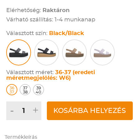
Elérhetőség:
Raktáron
Várható szállítás: 1-4 munkanap
Választott szín:
Black/Black
Választott méret:
36-37 (eredeti
méretmegjelölés: W6)
36
37
39
37
38
40
-
+
KOSÁRBA HELYEZÉS
Termékleírás