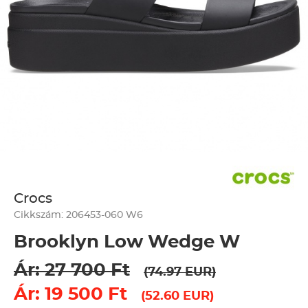
Crocs
Cikkszám: 206453-060 W6
Brooklyn Low Wedge W
Ár: 27 700 Ft
(74.97 EUR)
Ár: 19 500 Ft
(52.60 EUR)