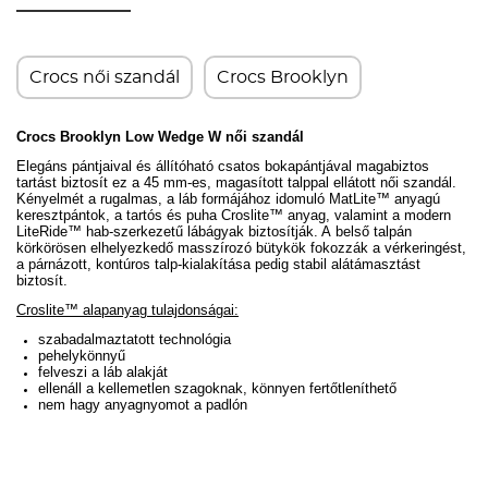
Crocs női szandál
Crocs Brooklyn
Crocs
Brooklyn Low Wedge
W női szandál
Elegáns pántjaival és állítóható csatos bokapántjával
magabiztos
tartást biztosít
ez a 45 mm-es, magasított talppal ellátott női szandál.
Kényelmét a
rugalmas, a láb formájához idomuló MatLite
™
anyagú
keresztpántok, a tartós és puha Croslite™ anyag, valamint a modern
LiteRide
™
hab-szerkezetű lábágyak biztosítják. A
belső talpán
körkörösen elhelyezkedő masszírozó bütykök fokozzák a vérkeringést,
a párnázott, kontúros talp-kialakítása pedig stabil alátámasztást
biztosít.
Croslite™ alapanyag tulajdonságai:
szabadalmaztatott technológia
pehelykönnyű
felveszi a láb alakját
ellenáll a kellemetlen szagoknak, könnyen fertőtleníthető
nem hagy anyagnyomot a padlón