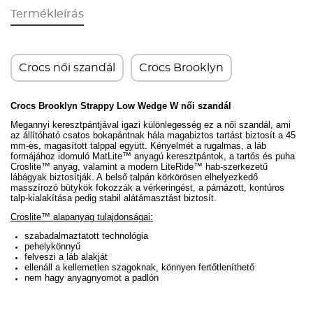
Termékleírás
Crocs női szandál
Crocs Brooklyn
Crocs
Brooklyn Strappy Low Wedge
W női szandál
Megannyi keresztpántjával igazi különlegesség ez a női szandál, ami
az állítóható csatos bokapántnak hála
magabiztos tartást biztosít
a 45
mm-es, magasított talppal együtt. Kényelmét a
rugalmas, a láb
formájához idomuló MatLite
™
anyagú keresztpántok, a tartós és puha
Croslite™ anyag, valamint a modern LiteRide
™
hab-szerkezetű
lábágyak biztosítják. A
belső talpán körkörösen elhelyezkedő
masszírozó bütykök fokozzák a vérkeringést,
a párnázott, kontúros
talp-kialakítása pedig stabil alátámasztást biztosít.
Croslite™ alapanyag tulajdonságai:
szabadalmaztatott technológia
pehelykönnyű
felveszi a láb alakját
ellenáll a kellemetlen szagoknak, könnyen fertőtleníthető
nem hagy anyagnyomot a padlón