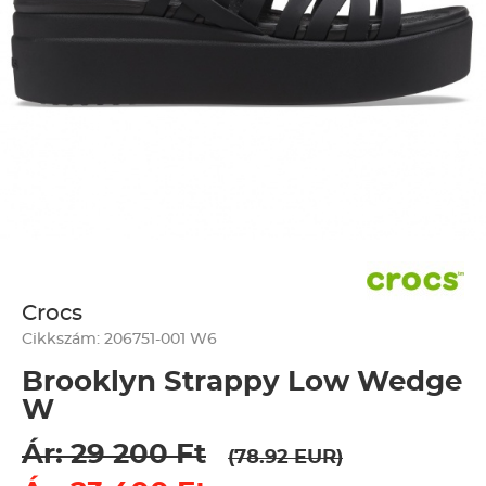
Crocs
Cikkszám: 206751-001 W6
Brooklyn Strappy Low Wedge
W
Ár: 29 200 Ft
(78.92 EUR)