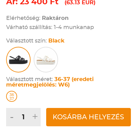
Ár: 23 400 Ft
(63.13 EUR)
Elérhetőség:
Raktáron
Várható szállítás: 1-4 munkanap
Választott szín:
Black
Választott méret:
36-37 (eredeti
méretmegjelölés: W6)
36
37
-
+
KOSÁRBA HELYEZÉS