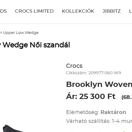
IDS
CROCS LIMITED
KOLLEKCIÓK
JIBBITZ
en Upper Low Wedge
 Wedge Női szandál
Crocs
Cikkszám: 209977-060 W9
Brooklyn Wove
Ár: 25 300 Ft
(68
Elérhetőség:
Raktáron
Várható szállítás: 1-4 m