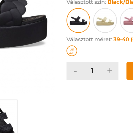
Választott szín:
Black/Bl
Választott méret:
39-40 (
39
40
-
+