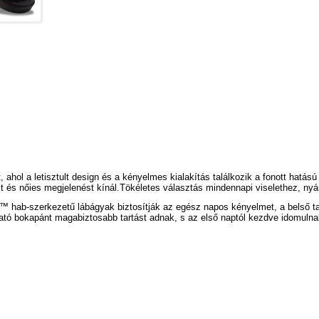
ol a letisztult design és a kényelmes kialakítás találkozik a fonott hatású
t és nőies megjelenést kínál.
Tökéletes választás mindennapi viselethez, nyá
™
hab-szerkezetű lábágyak biztosítják az egész napos kényelmet, a belső 
ható bokapánt magabiztosabb tartást adnak, s az első naptól kezdve idomulna