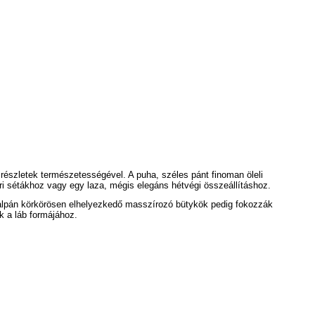
 részletek természetességével. A puha, széles pánt finoman öleli
ri sétákhoz vagy egy laza, mégis elegáns hétvégi összeállításhoz.
talpán körkörösen elhelyezkedő masszírozó bütykök pedig fokozzák
k a láb formájához.