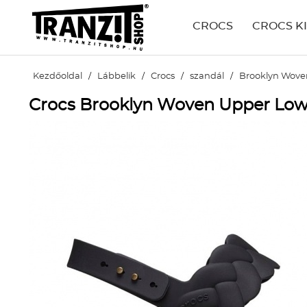
CROCS
CROCS K
Kezdőoldal
/
Lábbelik
/
Crocs
/
szandál
/
Brooklyn Wov
Crocs Brooklyn Woven Upper Low