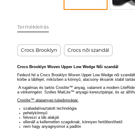
Termékleírás
Crocs Brooklyn
Crocs női szandál
Crocs Brooklyn Woven Upper Low Wedge Női szandál
Fedezd fel a Crocs Brooklyn Woven Upper Low Wedge női szandált, ah
körbe a lábfejet, miközben a könnyű, alacsony éksarok stabil tartás
A rugalmas és tartós Croslite™ anyag, valamint a modern LiteRide
a vérkeringést.
Széles MatLite
™
anyagú keresztpánjai, és az állít
Croslite™ alapanyag tulajdonságai:
szabadalmaztatott technológia
pehelykönnyű
felveszi a láb alakját
ellenáll a kellemetlen szagoknak, könnyen fertőtleníthető
nem hagy anyagnyomot a padlón