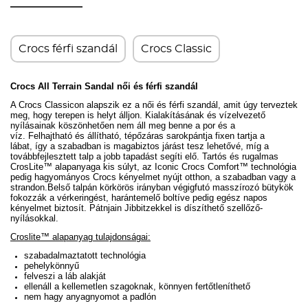
Crocs férfi szandál
Crocs Classic
Crocs All Terrain Sandal női és férfi szandál
A Crocs Classicon alapszik ez a női és férfi szandál, amit úgy terveztek
meg, hogy terepen is helyt álljon. Kialakításának és vízelvezető
nyílásainak köszönhetően nem áll meg benne a por és a
víz.
Felhajtható és állítható, tépőzáras sarokpántja fixen tartja a
lábat,
így a szabadban is magabiztos járást tesz lehetővé, míg
a
továbbfejlesztett talp a jobb tapadást segíti elő.
Tartós és rugalmas
CrosLite
™ alapanyaga
kis súlyt, az Iconic Crocs Comfort
™ technológia
pedig
hagyományos Crocs kényelmet nyújt otthon, a szabadban vagy a
strandon.
Belső talpán körkörös irányban végigfutó masszírozó bütykök
fokozzák a vérkeringést, harántemelő boltíve pedig egész napos
kényelmet biztosít.
Pátnjain Jibbitzekkel is díszíthető szellőző-
nyílásokkal.
Croslite™ alapanyag tulajdonságai:
szabadalmaztatott technológia
pehelykönnyű
felveszi a láb alakját
ellenáll a kellemetlen szagoknak, könnyen fertőtleníthető
nem hagy anyagnyomot a padlón