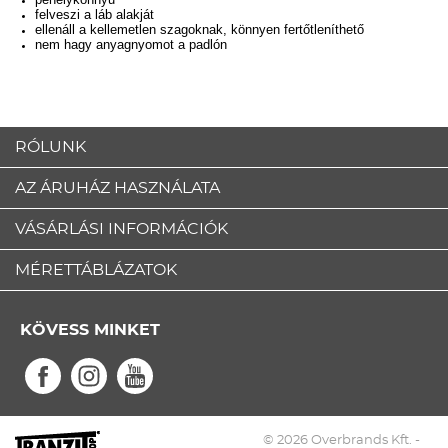
felveszi a láb alakját
ellenáll a kellemetlen szagoknak, könnyen fertőtleníthető
nem hagy anyagnyomot a padlón
RÓLUNK
AZ ÁRUHÁZ HASZNÁLATA
VÁSÁRLÁSI INFORMÁCIÓK
MÉRETTÁBLÁZATOK
KÖVESS MINKET
© 2026 Overbrands Kft. -