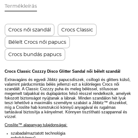
Termékleírás
Crocs női szandál
Crocs Classic
Bélelt Crocs női papucs
Crocs bundás papucs
Crocs Classic Cozzzy Disco Glitter Sandal női bélelt szandál
Extravagáns és egyedi Jibbtz papucsdíszek, csillogó és glitters külső,
valamint párducmintás bélés jellemzi ezt a különleges Crocs női
szandált. A Classic Cozzzy puha és meleg béléssel, stílusosan
megemelt talpakkal és duplapántos felső résszel rendelkezik, amelyek
fokozott biztonságot nyújtanak a lábnak. Minden szandálon hét lyuk
teszi lehetővé a maximális személyre szabást a Jibbitz™ díszekkel,
míg a Croslite hab konstrukció könnyű anyagával és rugalmas
tartásával biztosítja a kényelmet. Könnyen tisztítható szappannal és
vízzel.
Croslite™ alapanyag tulajdonságai:
szabadalmaztatott technológia
pehelykönnyű