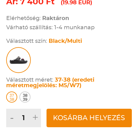
Ár: 7 400 Ft
(19.98 EUR)
Elérhetőség:
Raktáron
Várható szállítás: 1-4 munkanap
Választott szín:
Black/Multi
Választott méret:
37-38 (eredeti
méretmegjelölés: M5/W7)
37
38
38
39
-
+
KOSÁRBA HELYEZÉS