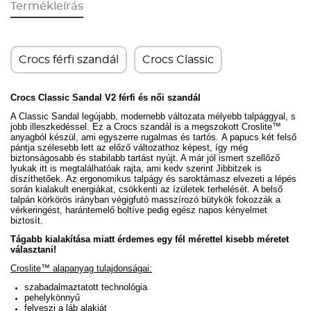
Termékleírás
Crocs férfi szandál
Crocs Classic
Crocs Classic Sandal V2 férfi és női szandál
A Classic Sandal legújabb, modernebb változata mélyebb talpággyal, s
jobb illeszkedéssel. Ez a Crocs szandál is a
megszokott Croslite™
anyagból készül, ami egyszerre rugalmas és tartós.
A papucs két felső
pántja szélesebb lett az előző változathoz képest, így még
biztonságosabb és stabilabb tartást nyújt. A már jól ismert szellőző
lyukak itt is megtalálhatóak rajta, ami kedv szerint Jibbitzek is
díszíthetőek.
Az ergonomikus talpágy és saroktámasz elvezeti a lépés
során kialakult energiákat, csökkenti az ízületek terhelését.
A belső
talpán körkörös irányban végigfutó masszírozó bütykök fokozzák a
vérkeringést, harántemelő boltíve pedig egész napos kényelmet
biztosít.
Tágabb kialakítása miatt érdemes egy fél mérettel kisebb méretet
választani!
Croslite™ alapanyag tulajdonságai:
szabadalmaztatott technológia
pehelykönnyű
felveszi a láb alakját