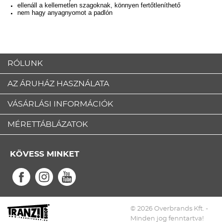
ellenáll a kellemetlen szagoknak, könnyen fertőtleníthető
nem hagy anyagnyomot a padlón
RÓLUNK
AZ ÁRUHÁZ HASZNÁLATA
VÁSÁRLÁSI INFORMÁCIÓK
MÉRETTÁBLÁZATOK
KÖVESS MINKET
© 2026 Overbrands Kft. -
Minden jog fenntartva!