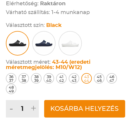
Elérhetőség:
Raktáron
Várható szállítás: 1-4 munkanap
Választott szín:
Black
Választott méret:
43-44 (eredeti
méretmegjelölés: M10/W12)
36
37
38
39
41
42
43
45
46
37
38
39
40
42
43
44
46
47
48
49
-
+
KOSÁRBA HELYEZÉS