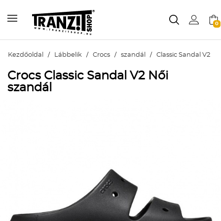
0
Kezdőoldal
/
Lábbelik
/
Crocs
/
szandál
/
Classic Sandal V2
Crocs Classic Sandal V2 Női
szandál