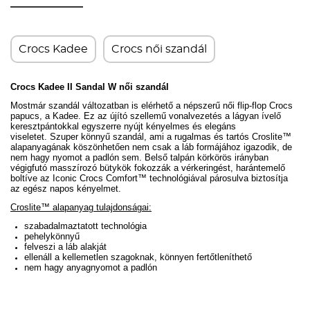
Crocs Kadee
Crocs női szandál
Crocs Kadee II Sandal W női szandál
Mostmár szandál változatban is elérhető a népszerű női flip-flop Crocs
papucs, a Kadee.
Ez az újító szellemű vonalvezetés a lágyan ívelő
keresztpántokkal egyszerre nyújt kényelmes és elegáns
viseletet.
Szuper könnyű szandál, ami a rugalmas és tartós Croslite™
alapanyagának köszönhetően nem csak a láb formájához igazodik, de
nem hagy nyomot a padlón sem. Belső talpán körkörös irányban
végigfutó masszírozó bütykök fokozzák a vérkeringést, harántemelő
boltíve
az Iconic Crocs Comfort™ technológiával párosulva biztosítja
az egész napos kényelmet
.
Croslite™ alapanyag tulajdonságai:
szabadalmaztatott technológia
pehelykönnyű
felveszi a láb alakját
ellenáll a kellemetlen szagoknak, könnyen fertőtleníthető
nem hagy anyagnyomot a padlón