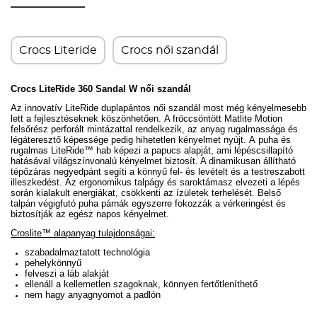
Crocs Literide
Crocs női szandál
Crocs LiteRide 360 Sandal W női szandál
Az innovatív LiteRide duplapántos női szandál most még kényelmesebb
lett a fejlesztéseknek köszönhetően.
A fröccsöntött Matlite Motion
felsőrész perforált mintázattal rendelkezik, az anyag rugalmassága és
légáteresztő képessége pedig hihetetlen kényelmet nyújt.
A
puha és
rugalmas LiteRide
™
hab képezi a papucs alapját, ami lépéscsillapító
hatásával világszínvonalú kényelmet biztosít
. A d
inamikusan állítható
tépőzáras negyedpánt segíti a könnyű fel- és levételt és a testreszabott
illeszkedést.
Az ergonomikus talpágy és saroktámasz elvezeti a lépés
során kialakult energiákat, csökkenti az ízületek terhelését. Belső
talpán végigfutó puha párnák egyszerre fokozzák a vérkeringést és
biztosítják az egész napos kényelmet.
Croslite™ alapanyag tulajdonságai:
szabadalmaztatott technológia
pehelykönnyű
felveszi a láb alakját
ellenáll a kellemetlen szagoknak, könnyen fertőtleníthető
nem hagy anyagnyomot a padlón