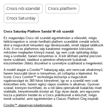
Crocs női szandál
Crocs platform
Crocs Saturday
Crocs Saturday Platform Sandal W női szandál
Ez magastalpú Crocs női szandál egyértelműen a nőiesebb, mégis
hétköznapokon is simán hordható platform szandálok vonalát erősíti,
ahol a megszokott kényelem egy látványosabb, emelt talppal találkozik.
A kb. 4 cm-es platformos talp karakteres megjelenést kölcsönöz,
miközben meglepően könnyű marad, így nem csak optikailag dobja
meg a szettedet, hanem kényelmes is. A két állítható pánttal precízen
testre szabható, ráadásul a pántokon elhelyezett lyukaknak
köszönhetően
Jibbitz díszekkel is
személyre szabhatod a megjelenést.
A modell alapját a Croslite™ habanyag adja, ami nemcsak ultrakönnyű,
hanem hosszabb távon is kényelmes, jól csillapítja a lépéseket. Az
Iconic Crocs Comfort™ technológia biztosítja a megszokott
rugalmasságot és 360 fokos kényelmet, így ez a szandál nem csak
kinézetben erős, hanem egész napos viseletre is alkalmas. Gyorsan
szárad, könnyen tisztítható, és a női lábra optimalizált kialakítás miatt
stabilabb, kényelmesebb érzetet ad. Egy olyan darab, ami egyszerre
hozza a platform trendet és a Crocs praktikumát a
letisztult, mégis
trendi
sziluettel
, amit egyértelműen a Classic Platform Clog inspirált.
Croslite™ alapanyag tulajdonságai: