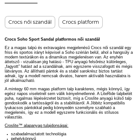
Crocs női szandál
Crocs platform
Crocs Soho Sport Sandal
platformos
női szandál
Ez a magas talpú és extravagáns megjelenésű Crocs női szandál egy
friss és sportos irányt képvisel a Soho szérián belül, ahol a hangsúly a
modern textúrákon és a dinamikus megjelenésen van. Az enyhén
áttetsző - vizuálisan jég hatású - TPU anyagú felsőrész különleges,
„fagyott” hatást ad a szandálnak, ami egyszerre visszafogott és mégis
látványos. Az állítható pántok és a stabil sarokrész biztos tartást
adnak, így a modell nemcsak divatos, hanem aktívabb használatra is
jól alkalmazható.
A mintegy 60 mm magas platform talp karakteres, mégis könnyű, így
egész napos viseletnél sem válik kényelmetlenné. A LiteRide talpbetét
puha, rugalmas lépésérzetet biztosít, míg a Croslite anyagú külső talp
gondoskodik a tartósságról és a stabilitásról. A Jibbitz kompatibilis
lyukacsos pántokkal pedig könnyedén személyre szabható a
megjelenés, így ez a modell egyszerre funkcionális és stílusos
választás.
Croslite™ alapanyag tulajdonságai:
szabadalmaztatott technológia
pehelykönnyű