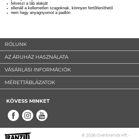
felveszi a láb alakját
ellenáll a kellemetlen szagoknak, könnyen fertőtleníthető
nem hagy anyagnyomot a padlón
RÓLUNK
AZ ÁRUHÁZ HASZNÁLATA
VÁSÁRLÁSI INFORMÁCIÓK
MÉRETTÁBLÁZATOK
KÖVESS MINKET
© 2026 Overbrands Kft. -