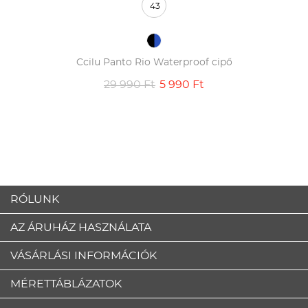
43
Ccilu Panto Rio Waterproof cipő
29 990 Ft
5 990 Ft
RÓLUNK
AZ ÁRUHÁZ HASZNÁLATA
VÁSÁRLÁSI INFORMÁCIÓK
MÉRETTÁBLÁZATOK