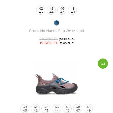
42
43
46
48
43
44
47
49
Crocs No Hands Slip On M cipő
29 200 Ft
(78.92 EUR)
19 500 Ft
(52.60 EUR)
39
41
42
43
45
46
48
40
42
43
44
46
47
49