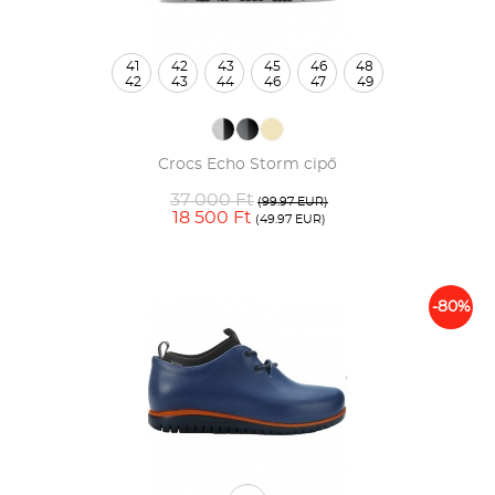
41
42
43
45
46
48
42
43
44
46
47
49
Crocs Echo Storm cipő
37 000 Ft
(99.97 EUR)
18 500 Ft
(49.97 EUR)
-80%