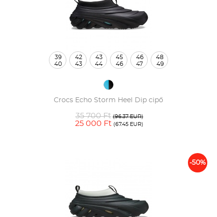
39
42
43
45
46
48
40
43
44
46
47
49
Crocs Echo Storm Heel Dip cipő
35 700 Ft
(96.37 EUR)
25 000 Ft
(67.45 EUR)
-50%