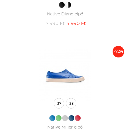
Native Diano cipő
17 990 Ft
4 990 Ft
-72%
37
38
Native Miller cipő