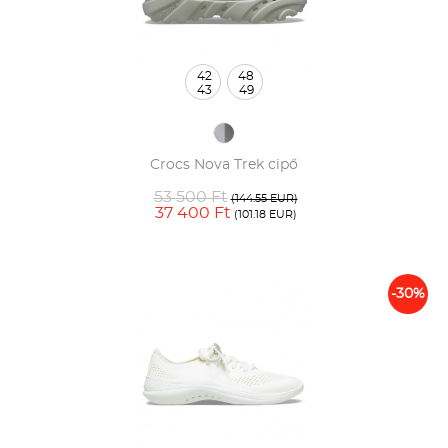
42
48
43
49
Crocs Nova Trek cipő
53 500 Ft
(144.55 EUR)
37 400 Ft
(101.18 EUR)
-30%