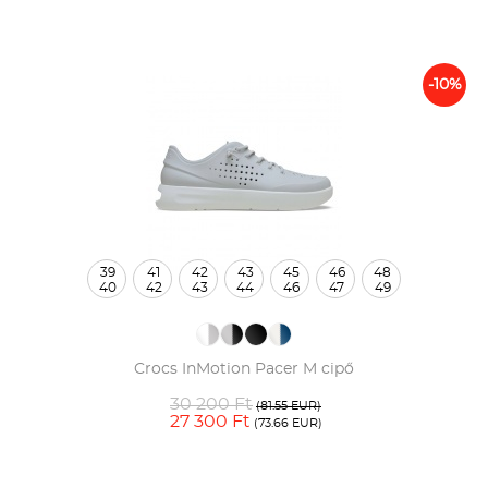
-10%
39
41
42
43
45
46
48
40
42
43
44
46
47
49
Crocs InMotion Pacer M cipő
30 200 Ft
(81.55 EUR)
27 300 Ft
(73.66 EUR)