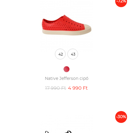
-72%
42
43
Native Jefferson cipő
17 990 Ft
4 990 Ft
-30%