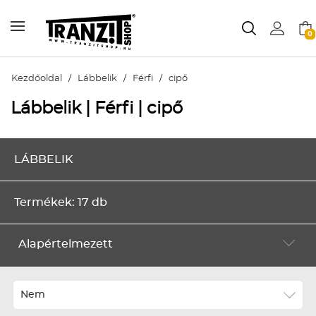
0
Kezdőoldal
/
Lábbelik
/
Férfi
/
cipő
Lábbelik | Férfi | cipő
LÁBBELIK
Termékek: 17 db
Alapértelmezett
Alapértelmezett
Legújabbak
Nem