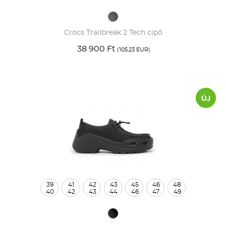
Crocs Trailbreak 2 Tech cipő
38 900 Ft
(105.23 EUR)
39
41
42
43
45
46
48
40
42
43
44
46
47
49