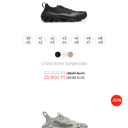
39
41
42
43
45
46
48
40
42
43
44
46
47
49
Crocs Echo Surge cipő
37 000 Ft
(99.97 EUR)
25 900 Ft
(69.98 EUR)
-30%