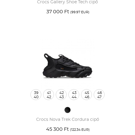
Crocs Gallery Shoe Tech cipő
37 000 Ft
(99.97 EUR)
39
41
42
43
45
46
40
42
43
44
46
47
Crocs Nova Trek Cordura cipő
45 300 Ft
(122.34 EUR)