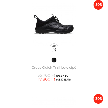
-50%
48
49
Crocs Quick Trail Low cipő
35 700 Ft
(96.37 EUR)
17 800 Ft
(48.17 EUR)
-30%