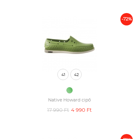
-72%
41
42
Native Howard cipő
17 990 Ft
4 990 Ft