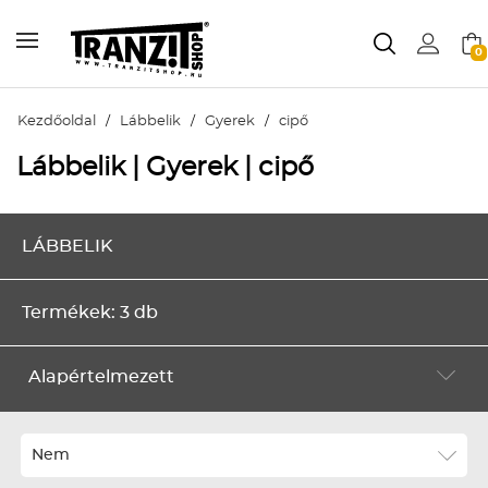
0
Kezdőoldal
/
Lábbelik
/
Gyerek
/
cipő
Lábbelik | Gyerek | cipő
LÁBBELIK
Termékek: 3 db
Alapértelmezett
Alapértelmezett
Legújabbak
Nem