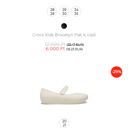
28
29
34
29
30
35
Crocs Kids Brooklyn Flat K cipő
12 000 Ft
(32.47 EUR)
6 000 Ft
(16.23 EUR)
-29%
20
21