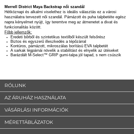
Merrell District Maya Backstrap női szandál
Hétköznapi és alkalmi viselethez is ideális választás ez a városi
használatra tervezett női szandál. Párnázott és puha talpbetéte egész
napra kényelmet nyújt, így teremtve meg az átmenetet a divat és
funkcionalitás között.
Főbb jellemzők:
Eredeti bőrből és szintetikus textilből készült felsőrész
Biztos és egyszerű illeszkedés a tépőzárral
Kontúros, párnázott, mikroszálas borítású EVA talpbetét
A sarkak légpárnái növelik a stabilitást és elnyelik az ütéseket
Barázdált M-Select™ GRIP gumi-talpa jól tapad, s nem csúszik
RÓLUNK
AZ ÁRUHÁZ HASZNÁLATA
VÁSÁRLÁSI INFORMÁCIÓK
MÉRETTÁBLÁZATOK