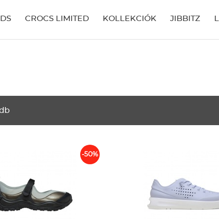
IDS
CROCS LIMITED
KOLLEKCIÓK
JIBBITZ
 db
-50%