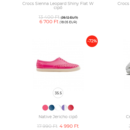
Crocs Sienna Leopard Shiny Flat W
Crocs
cipő
13 400 Ft
(36.12 EUR)
6 700 Ft
(18.05 EUR)
-72%
35.5
Native Jericho cipő
C
17 990 Ft
4 990 Ft