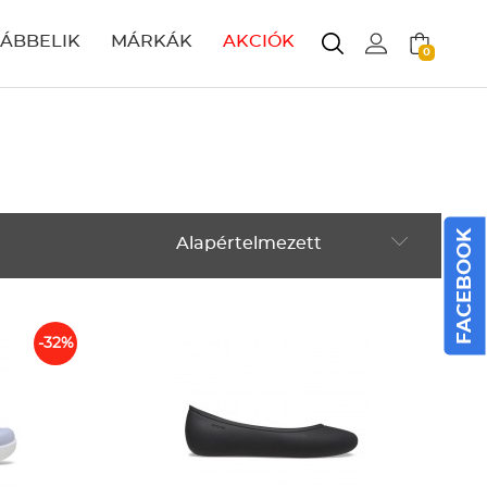
LÁBBELIK
MÁRKÁK
AKCIÓK
0
FACEBOOK
Alapértelmezett
Alapértelmezett
Legújabbak
-32%
ABC szerint növekvő
ABC szerint csökkenő
Ár szerint növekvő
Ár szerint csökkenő