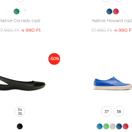
Native Corrado cipő
Native Howard cip
17 990 Ft
4 990 Ft
17 990 Ft
4 990 F
-50%
34
37
38
35