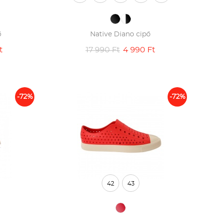
ő
Native Diano cipő
t
17 990 Ft
4 990 Ft
-72%
-72%
42
43