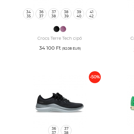
34
36
37
38
39
41
35
37
38
39
40
42
Crocs Terre Tech cipő
C
34 100 Ft
(92.08 EUR)
-50%
36
37
37
38