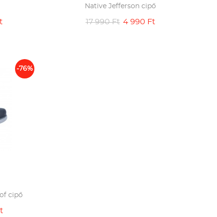
Native Jefferson cipő
t
17 990 Ft
4 990 Ft
-76%
of cipő
t