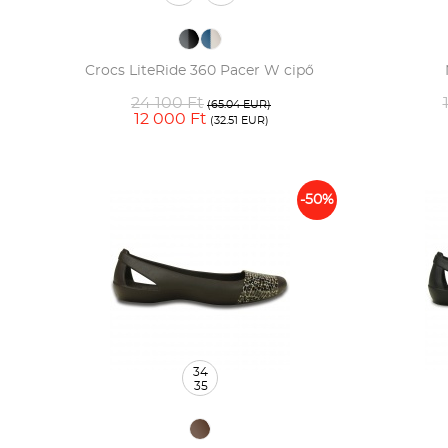
Crocs LiteRide 360 Pacer W cipő
24 100 Ft
(65.04 EUR)
12 000 Ft
(32.51 EUR)
-50%
34
35