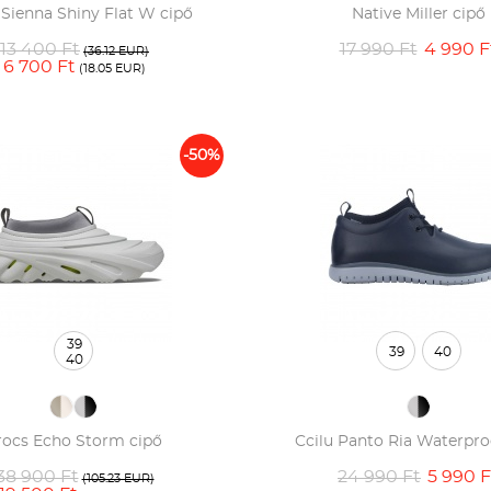
 Sienna Shiny Flat W cipő
Native Miller cipő
13 400 Ft
17 990 Ft
4 990 F
(36.12 EUR)
6 700 Ft
(18.05 EUR)
-50%
39
39
40
40
rocs Echo Storm cipő
Ccilu Panto Ria Waterpro
38 900 Ft
24 990 Ft
5 990 F
(105.23 EUR)