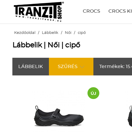
CROCS
CROCS K
Kezdőoldal
/
Lábbelik
/
Női
/
cipő
Lábbelik | Női | cipő
LÁBBELIK
SZŰRÉS
Termékek: 15