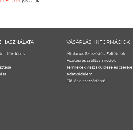
19 500 Ft
(52.60 EUR)
Z HASZNÁLATA
VÁSÁRLÁSI INFORMÁCIÓK
elt Kérdések
Általános Szerződési Feltételek
Fizetési és szálltási módok
sztása
Termékek visszaküldése és cseréje
dása
Adatvédelem
Elállás a szerződéstől