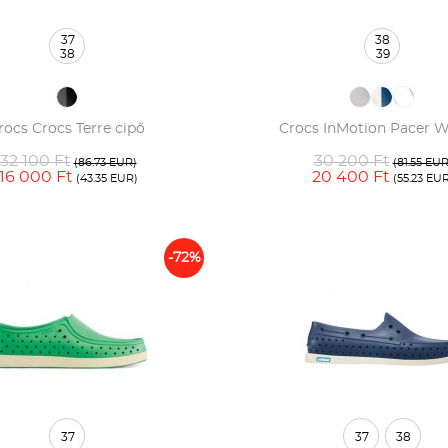
37
38
38
39
rocs Crocs Terre cipő
Crocs InMotion Pacer W
32 100 Ft
30 200 Ft
(86.73 EUR)
(81.55 EUR
16 000 Ft
20 400 Ft
(43.35 EUR)
(55.23 EU
-72%
37
37
38