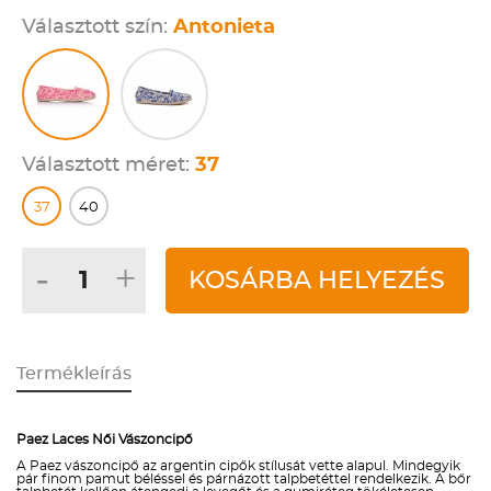
Választott szín:
Antonieta
Választott méret:
37
37
40
-
+
KOSÁRBA HELYEZÉS
Termékleírás
Paez Laces Női Vászoncipő
A Paez vászoncipő az argentin cipők stílusát vette alapul. Mindegyik
pár finom pamut béléssel és párnázott talpbetéttel rendelkezik. A bőr