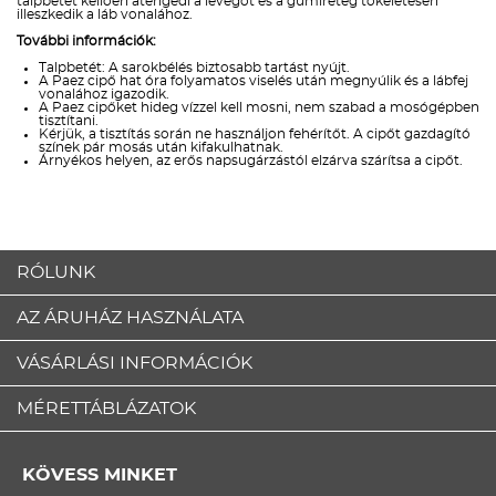
talpbetét kellően átengedi a levegőt és a gumiréteg tökéletesen
illeszkedik a láb vonalához.
További információk:
Talpbetét: A sarokbélés biztosabb tartást nyújt.
A Paez cipő hat óra folyamatos viselés után megnyúlik és a lábfej
vonalához igazodik.
A Paez cipőket hideg vízzel kell mosni, nem szabad a mosógépben
tisztítani.
Kérjük, a tisztítás során ne használjon fehérítőt. A cipőt gazdagító
színek pár mosás után kifakulhatnak.
Árnyékos helyen, az erős napsugárzástól elzárva szárítsa a cipőt.
RÓLUNK
AZ ÁRUHÁZ HASZNÁLATA
VÁSÁRLÁSI INFORMÁCIÓK
MÉRETTÁBLÁZATOK
KÖVESS MINKET