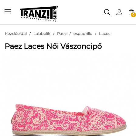
0
Kezdőoldal
/
Lábbelik
/
Paez
/
espadrille
/
Laces
Paez Laces Női Vászoncipő