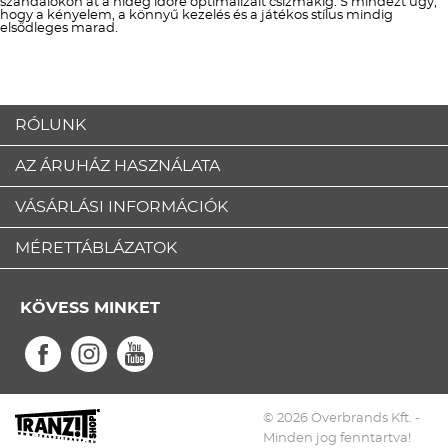
szandálokon át a hideg időre optimalizált csizmákig. S mindezt úgy,
hogy a kényelem, a könnyű kezelés és a játékos stílus mindig
elsődleges marad.
RÓLUNK
AZ ÁRUHÁZ HASZNÁLATA
VÁSÁRLÁSI INFORMÁCIÓK
MÉRETTÁBLÁZATOK
KÖVESS MINKET
© 2026 Overbrands Kft. -
Minden jog fenntartva!