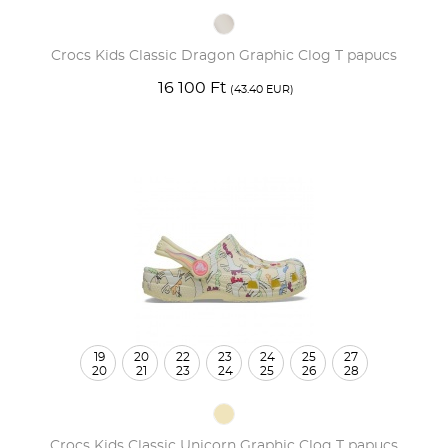
Crocs Kids Classic Dragon Graphic Clog T papucs
16 100 Ft
(43.40 EUR)
19
20
22
23
24
25
27
20
21
23
24
25
26
28
Crocs Kids Classic Unicorn Graphic Clog T papucs