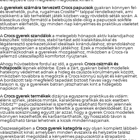
élethelyzetre tud megfelelő megoldást kínálni.
A
gyerekek számára tervezett Crocs papucsok
gyakran könnyen fel-
és levehetők, puha, rugalmas Croslite™ talppal rendelkeznek, ami
csökkenti a láb terhelését játék közben vagy rövidebb séták során. A
klasszikus clog formától a belebújós slide-okig a papucsok sokféle
stílusban elérhetők, így minden nap kényelmes és praktikus viseletet
biztosítanak.
A
Crocs gyerek szandálok
a melegebb hónapok aktív kalandjaihoz
készültek: többpántos, stabil tartást adó kialakításukkal és
légáteresztő szerkezetükkel ideálisak kiránduláshoz, strandoláshoz
vagy egyszerűen a szabadtéri játékhoz. Ezek a modellek könnyen
alkalmazkodnak a gyerekek mozgásához, miközben a Crocs-ra
jellemző ütéscsillapító komfortot nyújtanak.
Ahogy hűvösebbre fordul az idő, a gyerek
Crocs csizmák és
hótaposók
lépnek előtérbe. Ezek a zárt, gyakran bélelt modellek
hatékony védelmet adnak a hideg és csúszós körülmények között,
miközben továbbra is megőrzik a Crocs könnyű súlyát és kényelmét.
A bordázott talp megfelelő tapadást biztosít havas vagy nedves
talajon is, így a gyerekek bátran játszhatnak kint a hidegebb
napokon is.
A
Crocs gyerek termékek
dizájnja egyszerre praktikus és vidám:
élénk színek, játékos minták, karakteres grafikák és sok esetben
Jibbitz™ papucsdíszekkel is személyre szabható formák jelennek
meg, amelyek garantáltan felkeltik a gyerekek érdeklődését. Ez a
vizuális sokszínűség együtt jár azzal, hogy a gyerek Crocs modellek
könnyen kezelhetők és karbantarthatók, így hosszabb távon is
megbízható társai lehetnek a kicsik mindennapjainak.
Összességében a
Crocs gyerek kategória
egy olyan komplett lábbeli-
választékot kínál, amelyben minden évszakra és helyzetre találsz
gyerekbarát megoldást a kényelmes papucsoktól a strapabíró