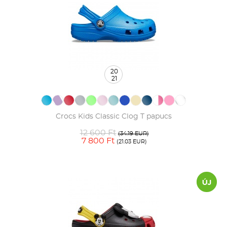
20
21
Crocs Kids Classic Clog T papucs
12 600 Ft
(34.19 EUR)
7 800 Ft
(21.03 EUR)