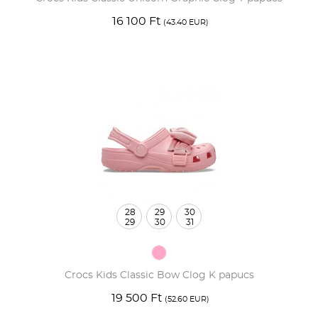
16 100 Ft
(43.40 EUR)
28
29
30
29
30
31
Crocs Kids Classic Bow Clog K papucs
19 500 Ft
(52.60 EUR)