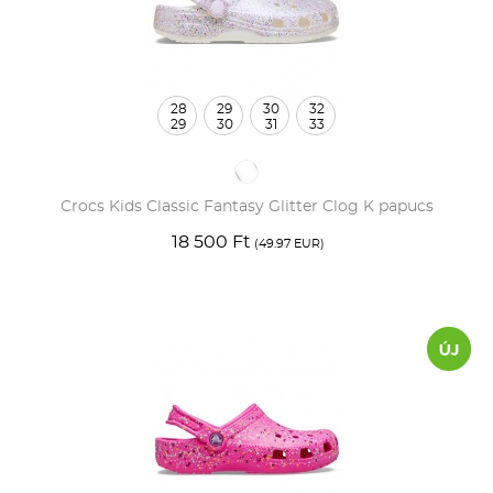
28
29
30
32
29
30
31
33
Crocs Kids Classic Fantasy Glitter Clog K papucs
18 500 Ft
(49.97 EUR)