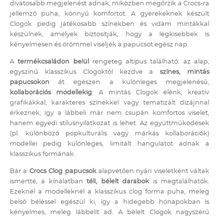
divatosabb megjelenést adnak, miközben megőrzik a Crocs-ra
jellemző puha, könnyű komfortot. A gyerekeknek készült
Clogok pedig játékosabb színekben és vidám mintákkal
készülnek, amelyek biztosítják, hogy a legkisebbek is
kényelmesen és örömmel viseljék a papucsot egész nap.
A
termékcsaládon belül
rengeteg altípus található: az alap,
egyszínű klasszikus Clogoktól kezdve a
színes, mintás
papucsokon
át egészen a különleges megjelenésű,
kollaborációs modellekig
. A mintás Clogok élénk, kreatív
grafikákkal, karakteres színekkel vagy tematizált dizájnnal
érkeznek, így a lábbeli már nem csupán komfortos viselet,
hanem egyedi stílusnyilatkozat is lehet. Az együttműködések
(pl. különböző popkulturális vagy márkás kollaborációk)
modellei pedig különleges, limitált hangulatot adnak a
klasszikus formának.
Bár a
Crocs Clog papucsok
alapvetően nyári viseletként váltak
ismertté, a kínálatban
téli, bélelt darabok
is megtalálhatók.
Ezeknél a modelleknél a klasszikus clog forma puha, meleg
belső béléssel egészül ki, így a hidegebb hónapokban is
kényelmes, meleg lábbelit ad. A bélelt Clogok nagyszerű