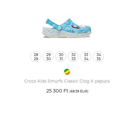
28
29
30
32
33
34
29
30
31
33
34
35
Crocs Kids Smurfs Classic Clog K papucs
25 300 Ft
(68.39 EUR)