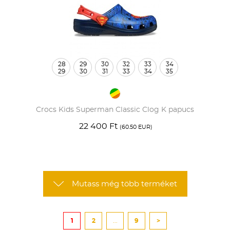
28
29
30
32
33
34
29
30
31
33
34
35
Crocs Kids Superman Classic Clog K papucs
22 400 Ft
(60.50 EUR)
Mutass még több terméket
1
2
...
9
>