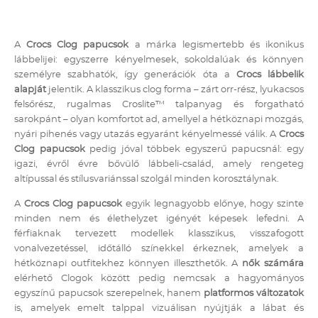
A
Crocs Clog papucsok
a márka legismertebb és ikonikus
lábbelijei: egyszerre kényelmesek, sokoldalúak és könnyen
személyre szabhatók, így generációk óta a
Crocs lábbelik
alapját
jelentik. A klasszikus clog forma – zárt orr-rész, lyukacsos
felsőrész, rugalmas Croslite™ talpanyag és forgatható
sarokpánt – olyan komfortot ad, amellyel a hétköznapi mozgás,
nyári pihenés vagy utazás egyaránt kényelmessé válik. A
Crocs
Clog papucsok
pedig jóval többek egyszerű papucsnál: egy
igazi, évről évre bővülő lábbeli-család, amely rengeteg
altípussal és stílusvariánssal szolgál minden korosztálynak.
A
Crocs Clog papucsok
egyik legnagyobb előnye, hogy szinte
minden nem és élethelyzet igényét képesek lefedni. A
férfiaknak tervezett modellek klasszikus, visszafogott
vonalvezetéssel, időtálló színekkel érkeznek, amelyek a
hétköznapi outfitekhez könnyen illeszthetők. A
nők számára
elérhető Clogok között pedig nemcsak a hagyományos
egyszínű papucsok szerepelnek, hanem
platformos változatok
is, amelyek emelt talppal vizuálisan nyújtják a lábat és