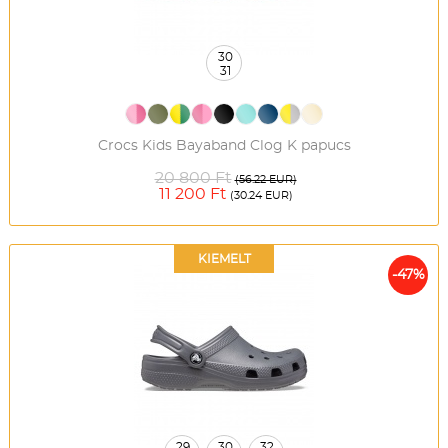
30
31
Crocs Kids Bayaband Clog K papucs
20 800 Ft
(56.22 EUR)
11 200 Ft
(30.24 EUR)
KIEMELT
-47%
29
30
32