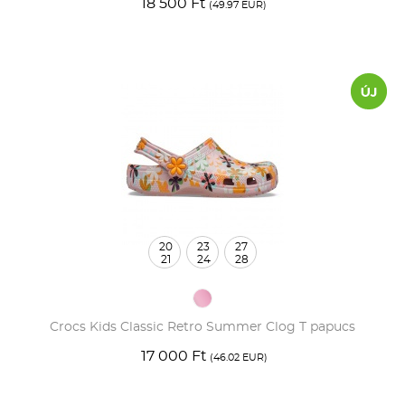
18 500 Ft
(49.97 EUR)
20
23
27
21
24
28
Crocs Kids Classic Retro Summer Clog T papucs
17 000 Ft
(46.02 EUR)