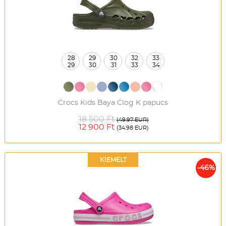
28
29
30
32
33
29
30
31
33
34
Crocs Kids Baya Clog K papucs
18 500 Ft
(49.97 EUR)
12 900 Ft
(34.98 EUR)
KIEMELT
-46%