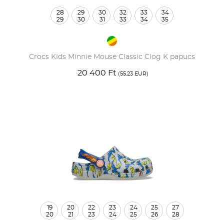
28
29
30
32
33
34
29
30
31
33
34
35
Crocs Kids Minnie Mouse Classic Clog K papucs
20 400 Ft
(55.23 EUR)
19
20
22
23
24
25
27
20
21
23
24
25
26
28