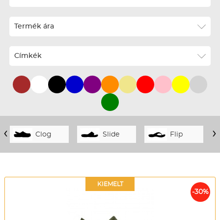
ABC szerint növekvő
Termék ára
ABC szerint csökkenő
Ár szerint növekvő
Címkék
Ár szerint csökkenő
Téli termékek előre ár szerint növekvő
Téli új termékek előre
Nyári termékek előre ár szerint növekvő
‹
›
Clog
Slide
Flip
Nyári új termékek előre
KIEMELT
-30%