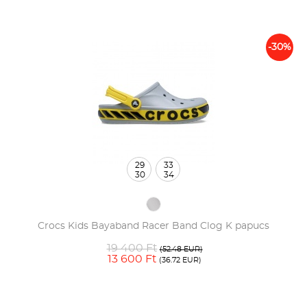
-30%
29
33
30
34
Crocs Kids Bayaband Racer Band Clog K papucs
19 400 Ft
(52.48 EUR)
13 600 Ft
(36.72 EUR)