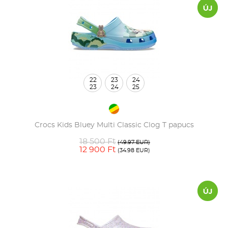
22
23
24
23
24
25
Crocs Kids Bluey Multi Classic Clog T papucs
18 500 Ft
(49.97 EUR)
12 900 Ft
(34.98 EUR)