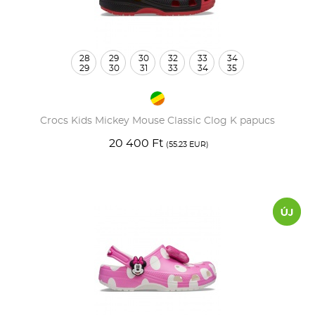
28
29
30
32
33
34
29
30
31
33
34
35
Crocs Kids Mickey Mouse Classic Clog K papucs
20 400 Ft
(55.23 EUR)