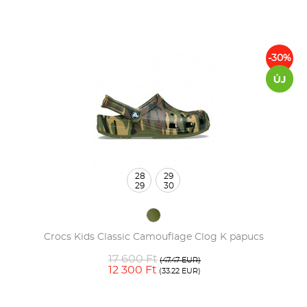
-30%
28
29
29
30
Crocs Kids Classic Camouflage Clog K papucs
17 600 Ft
(47.47 EUR)
12 300 Ft
(33.22 EUR)