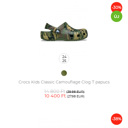
-30%
24
25
Crocs Kids Classic Camouflage Clog T papucs
14 800 Ft
(39.98 EUR)
10 400 Ft
(27.98 EUR)
-38%