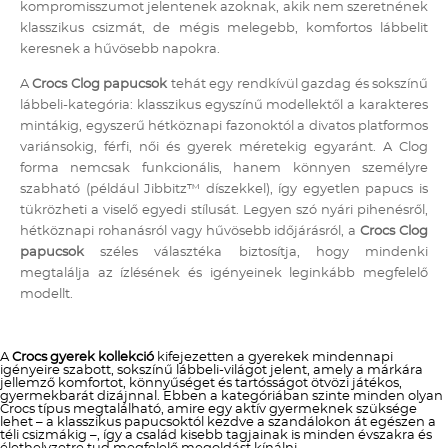
kompromisszumot jelentenek azoknak, akik nem szeretnének
klasszikus csizmát, de mégis melegebb, komfortos lábbelit
keresnek a hűvösebb napokra.
A
Crocs Clog papucsok
tehát egy rendkívül gazdag és sokszínű
lábbeli-kategória: klasszikus egyszínű modellektől a karakteres
mintákig, egyszerű hétköznapi fazonoktól a divatos platformos
variánsokig, férfi, női és gyerek méretekig egyaránt. A Clog
forma nemcsak funkcionális, hanem könnyen személyre
szabható (például Jibbitz™ díszekkel), így egyetlen papucs is
tükrözheti a viselő egyedi stílusát. Legyen szó nyári pihenésről,
hétköznapi rohanásról vagy hűvösebb időjárásról, a
Crocs Clog
papucsok
széles választéka biztosítja, hogy mindenki
megtalálja az ízlésének és igényeinek leginkább megfelelő
modellt.
A
Crocs gyerek kollekció
kifejezetten a gyerekek mindennapi
igényeire szabott, sokszínű lábbeli-világot jelent, amely a márkára
jellemző komfortot, könnyűséget és tartósságot ötvözi játékos,
gyermekbarát dizájnnal. Ebben a kategóriában szinte minden olyan
Crocs típus megtalálható, amire egy aktív gyermeknek szüksége
lehet – a klasszikus papucsoktól kezdve a szandálokon át egészen a
téli csizmákig –, így a család kisebb tagjainak is minden évszakra és