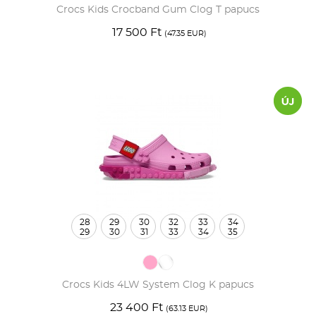
Crocs Kids Crocband Gum Clog T papucs
17 500 Ft
(47.35 EUR)
28
29
30
32
33
34
29
30
31
33
34
35
Crocs Kids 4LW System Clog K papucs
23 400 Ft
(63.13 EUR)