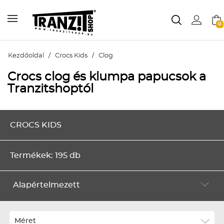
0
Kezdőoldal
/
Crocs Kids
/
Clog
Crocs clog és klumpa papucsok a
Tranzitshoptól
CROCS KIDS
Termékek: 195 db
Alapértelmezett
Alapértelmezett
Legújabbak
Méret