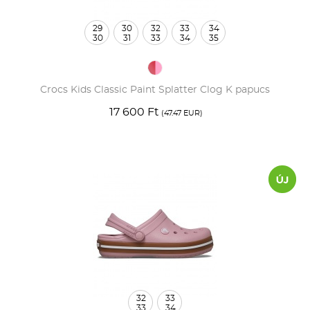
29
30
32
33
34
30
31
33
34
35
Crocs Kids Classic Paint Splatter Clog K papucs
17 600 Ft
(47.47 EUR)
32
33
33
34