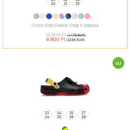
30
31
33
Crocs Kids Classic Clog K papucs
16 500 Ft
(44.72 EUR)
8 800 Ft
(23.66 EUR)
23
24
25
27
24
25
26
28