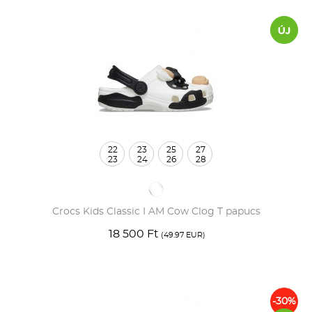
22
23
25
27
23
24
26
28
Crocs Kids Classic I AM Cow Clog T papucs
18 500 Ft
(49.97 EUR)
-30%