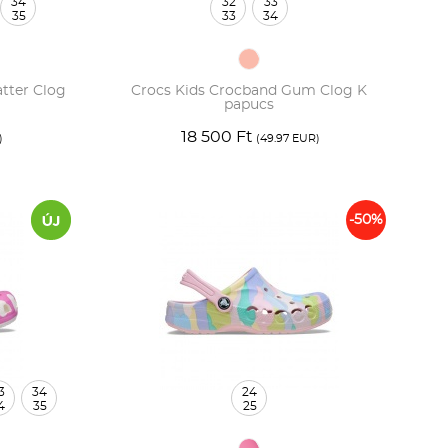
34
32
33
35
33
34
atter Clog
Crocs Kids Crocband Gum Clog K
papucs
18 500 Ft
)
(49.97 EUR)
-50%
3
34
24
4
35
25