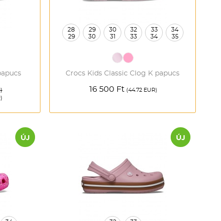
Téli termékek előre ár
szerint növekvő
28
29
30
32
33
34
29
30
31
33
34
35
Téli új termékek előre
Nyári termékek előre ár
papucs
Crocs Kids Classic Clog K papucs
szerint növekvő
16 500 Ft
)
(44.72 EUR)
Nyári új termékek előre
)