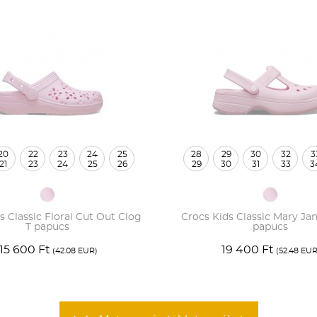
20
22
23
24
25
28
29
30
32
3
21
23
24
25
26
29
30
31
33
3
27
28
s Classic Floral Cut Out Clog
Crocs Kids Classic Mary Ja
T papucs
papucs
15 600 Ft
19 400 Ft
(42.08 EUR)
(52.48 EUR