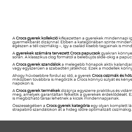
A
Crocs gyerek kollekció
kifejezetten a gyerekek mindennapi igé
gyermekbarát dizájnnal. Ebben a kategóriában szinte minden o
egészen a téli csizmákig –, így a család kisebb tagjainak is mi
A
gyerekek számára tervezett Crocs papucsok
gyakran könnyen 
során. A klasszikus clog formától a belebújós slide-okig a papu
A
Crocs gyerek szandálok
a melegebb hónapok aktív kalandjaihoz
vagy egyszerűen a szabadtéri játékhoz. Ezek a modellek könn
Ahogy hűvösebbre fordul az idő, a gyerek
Crocs csizmák és hó
miközben továbbra is megőrzik a Crocs könnyű súlyát és kényelm
napokon is.
A
Crocs gyerek termékek
dizájnja egyszerre praktikus és vidám
meg, amelyek garantáltan felkeltik a gyerekek érdeklődését. E
is megbízható társai lehetnek a kicsik mindennapjainak.
Összességében a
Crocs gyerek kategória
egy olyan komplett lá
strapabíró szandálokon át a hideg időre optimalizált csizmákig