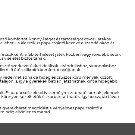
emző komfortot, könnyűséget és tartósságot ötvözi játékos,
 lehet – a klasszikus papucsoktól kezdve a szandálokon át
i csökkenti a láb terhelését játék közben vagy rövidebb séták
 viseletet biztosítanak.
resztő szerkezetükkel ideálisak kiránduláshoz, strandoláshoz
emző ütéscsillapító komfortot nyújtanak.
ny védelmet adnak a hideg és csúszós körülmények között,
alajon is, így a gyerekek bátran játszhatnak kint a hidegebb
ibbitz™ papucsdíszekkel is személyre szabható formák jelennek
lek könnyen kezelhetők és karbantarthatók, így hosszabb távon
lsz gyerekbarát megoldást a kényelmes papucsoktól a
s mindig elsődleges marad.