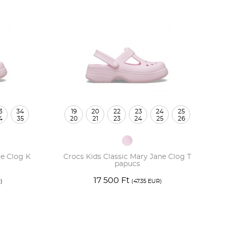
3
34
19
20
22
23
24
25
4
35
20
21
23
24
25
26
27
28
ne Clog K
Crocs Kids Classic Mary Jane Clog T
papucs
17 500 Ft
)
(47.35 EUR)