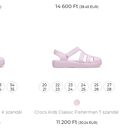
14 600 Ft
)
(39.45 EUR)
3
34
20
22
23
24
25
27
4
35
21
23
24
25
26
28
 K szandál
Crocs Kids Classic Fisherman T szandál
11 200 Ft
)
(30.24 EUR)