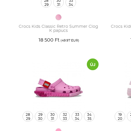
28
30
33
29
31
34
Crocs Kids Classic Retro Summer Clog
Crocs Kid
K papucs
18 500 Ft
(49.97 EUR)
28
29
30
32
33
34
19
29
30
31
33
34
35
20