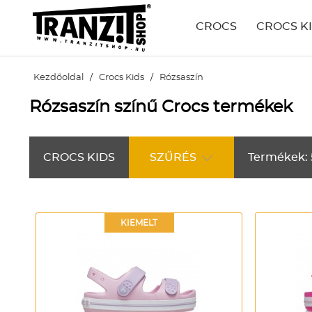
CROCS
CROCS K
Kezdőoldal
/
Crocs Kids
/
Rózsaszín
Rózsaszín színű Crocs termékek
CROCS KIDS
SZŰRÉS
Termékek: 
KIEMELT