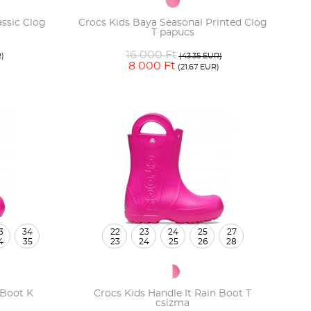
ssic Clog
Crocs Kids Baya Seasonal Printed Clog
T papucs
16 000 Ft
R)
(43.35 EUR)
8 000 Ft
(21.67 EUR)
3
34
22
23
24
25
27
4
35
23
24
25
26
28
 Boot K
Crocs Kids Handle It Rain Boot T
csizma