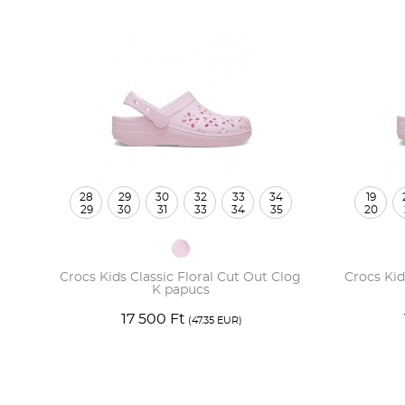
28
29
30
32
33
34
19
29
30
31
33
34
35
20
Crocs Kids Classic Floral Cut Out Clog
Crocs Kid
K papucs
17 500 Ft
(47.35 EUR)