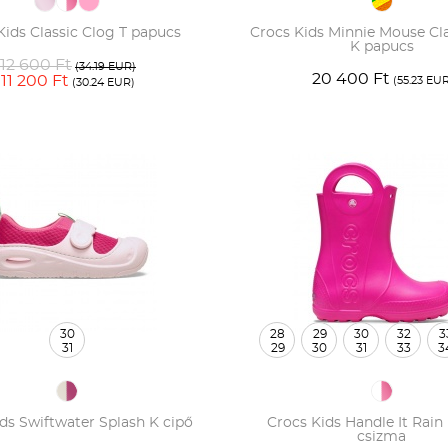
Kids Classic Clog T papucs
Crocs Kids Minnie Mouse Cla
K papucs
12 600 Ft
(34.19 EUR)
20 400 Ft
11 200 Ft
(55.23 EU
(30.24 EUR)
30
28
29
30
32
3
31
29
30
31
33
3
ds Swiftwater Splash K cipő
Crocs Kids Handle It Rain
csizma