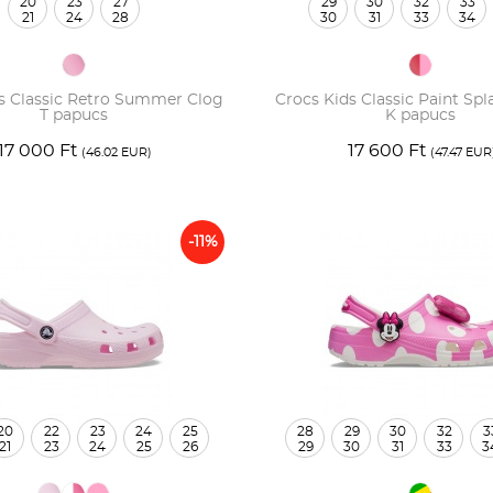
20
23
27
29
30
32
33
21
24
28
30
31
33
34
s Classic Retro Summer Clog
Crocs Kids Classic Paint Spl
T papucs
K papucs
17 000 Ft
17 600 Ft
(46.02 EUR)
(47.47 EUR
-11%
20
22
23
24
25
28
29
30
32
3
21
23
24
25
26
29
30
31
33
3
27
28