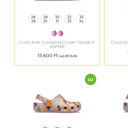
28
29
30
32
33
29
30
31
33
34
Crocs Kids Crocband Cruiser Sandal K
Crocs K
szandál
15 600 Ft
(42.08 EUR)