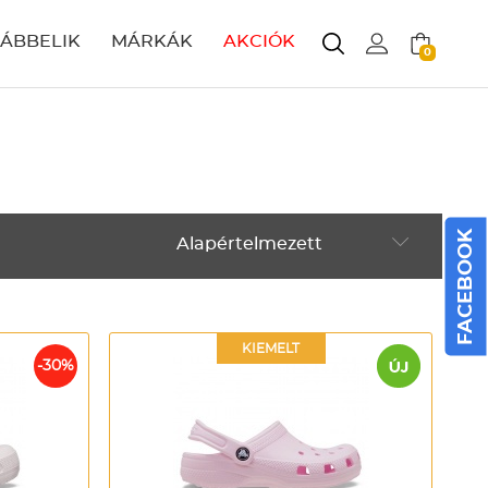
LÁBBELIK
MÁRKÁK
AKCIÓK
0
FACEBOOK
Alapértelmezett
Alapértelmezett
Legújabbak
KIEMELT
ABC szerint növekvő
-30%
ABC szerint csökkenő
Ár szerint növekvő
Ár szerint csökkenő