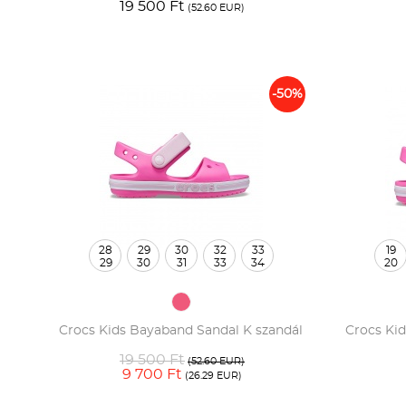
19 500 Ft
(52.60 EUR)
-50%
28
29
30
32
33
19
29
30
31
33
34
20
Crocs Kids Bayaband Sandal K szandál
Crocs Kid
19 500 Ft
(52.60 EUR)
9 700 Ft
(26.29 EUR)