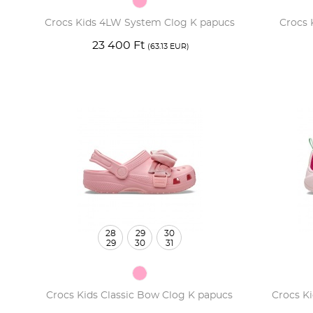
Crocs Kids 4LW System Clog K papucs
Crocs 
23 400 Ft
(63.13 EUR)
28
29
30
29
30
31
Crocs Kids Classic Bow Clog K papucs
Crocs Ki