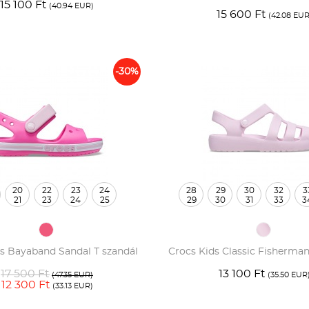
15 100 Ft
(40.94 EUR)
15 600 Ft
(42.08 EUR
-30%
20
22
23
24
28
29
30
32
3
21
23
24
25
29
30
31
33
3
s Bayaband Sandal T szandál
Crocs Kids Classic Fisherman
17 500 Ft
13 100 Ft
(47.35 EUR)
(35.50 EUR
12 300 Ft
(33.13 EUR)