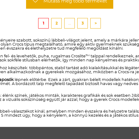
Mutass még több terméket
1
2
...
3
>
nyeire szabott, sokszínű lábbeli-világot jelent, amely a márkára jell
lyan Crocs típus megtalálható, amire egy aktív gyermeknek szüksége
nden évszakra és élethelyzetre tud megfelelő megoldást kínálni.
fel- és levehetők, puha, rugalmas Croslite™ talppal rendelkeznek, am
csok sokféle stílusban elérhetők, így minden nap kényelmes és praktikus
 készültek: többpántos, stabil tartást adó kialakításukkal és légáte
yen alkalmazkodnak a gyerekek mozgásához, miközben a Crocs-ra jell
taposók
lépnek előtérbe. Ezek a zárt, gyakran bélelt modellek hatéko
ét. A bordázott talp megfelelő tapadást biztosít havas vagy nedves t
: élénk színek, játékos minták, karakteres grafikák és sok esetben J
z a vizuális sokszínűség együtt jár azzal, hogy a gyerek Crocs model
bbeli-választékot kínál, amelyben minden évszakra és helyzetre talá
. S mindezt úgy, hogy a kényelem, a könnyű kezelés és a játékos stílu