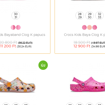
30
28
29
32
31
29
30
33
ids Bayaband Clog K papucs
Crocs Kids Baya Clog K 
20 800 Ft
18 500 Ft
(56.22 EUR)
(49.97 EUR
11 200 Ft
12 900 Ft
(30.24 EUR)
(34.98 EUR