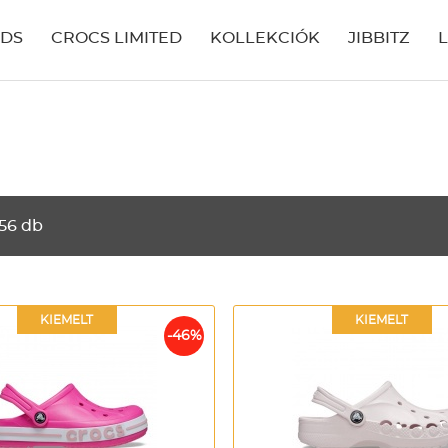
IDS
CROCS LIMITED
KOLLEKCIÓK
JIBBITZ
56 db
KIEMELT
KIEMELT
-46%