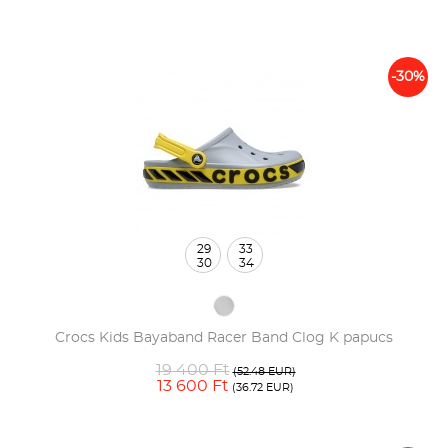
-30%
29
33
30
34
Crocs Kids Bayaband Racer Band Clog K papucs
19 400 Ft
(52.48 EUR)
13 600 Ft
(36.72 EUR)