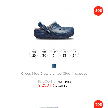
-50%
28
29
30
32
33
29
30
31
33
34
Crocs Kids Classic Lined Clog K papucs
18 500 Ft
(49.97 EUR)
9 200 Ft
(24.98 EUR)
-70%