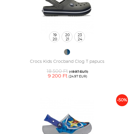
19
20
23
20
21
24
Crocs Kids Crocband Clog T papucs
18 500 Ft
(49.97 EUR)
9 200 Ft
(24.97 EUR)
-50%