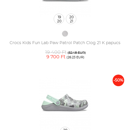
19
20
20
21
Crocs Kids Fun Lab Paw Patrol Patch Clog 21 K papucs
19 400 Ft
(52.48 EUR)
9 700 Ft
(26.23 EUR)
-50%