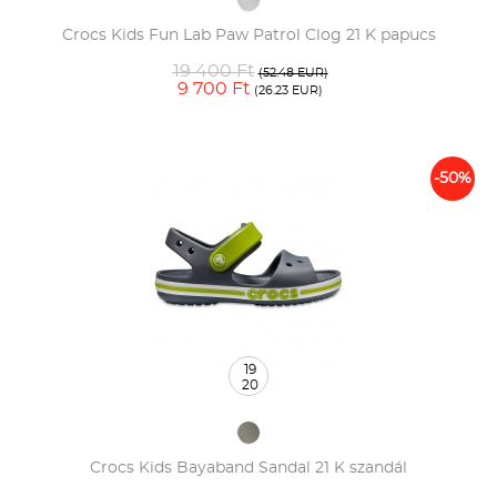
Crocs Kids Fun Lab Paw Patrol Clog 21 K papucs
19 400 Ft
(52.48 EUR)
9 700 Ft
(26.23 EUR)
-50%
19
20
Crocs Kids Bayaband Sandal 21 K szandál