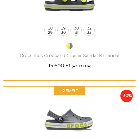
28
29
30
32
29
30
31
33
Crocs Kids Crocband Cruiser Sandal K szandál
15 600 Ft
(42.08 EUR)
KIEMELT
-30%