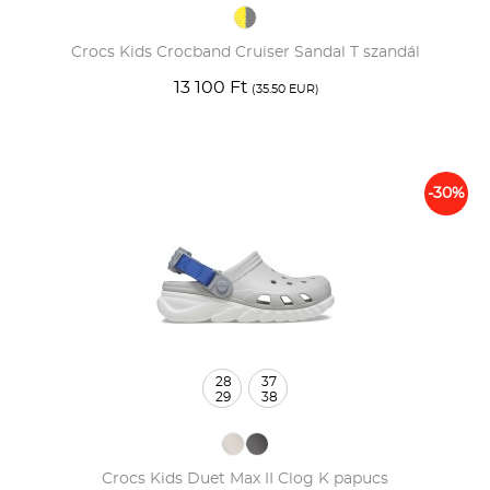
Crocs Kids Crocband Cruiser Sandal T szandál
13 100 Ft
(35.50 EUR)
-30%
28
37
29
38
Crocs Kids Duet Max II Clog K papucs