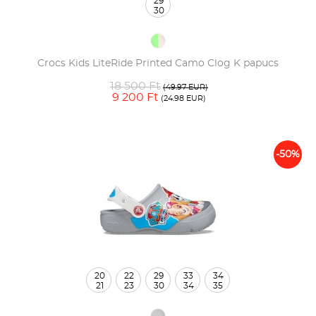
29
30
Crocs Kids LiteRide Printed Camo Clog K papucs
18 500 Ft
(49.97 EUR)
9 200 Ft
(24.98 EUR)
-50%
20
22
29
33
34
21
23
30
34
35