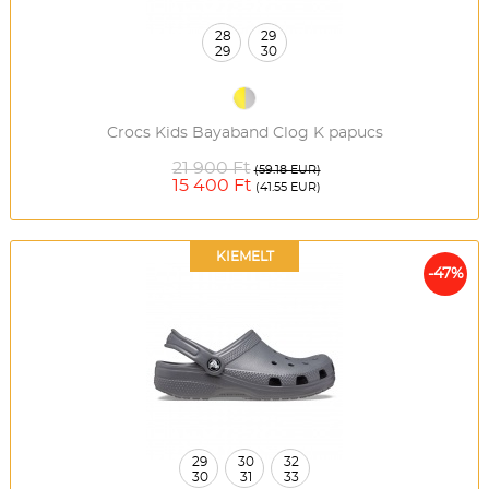
28
29
29
30
Crocs Kids Bayaband Clog K papucs
21 900 Ft
(59.18 EUR)
15 400 Ft
(41.55 EUR)
KIEMELT
-47%
29
30
32
30
31
33