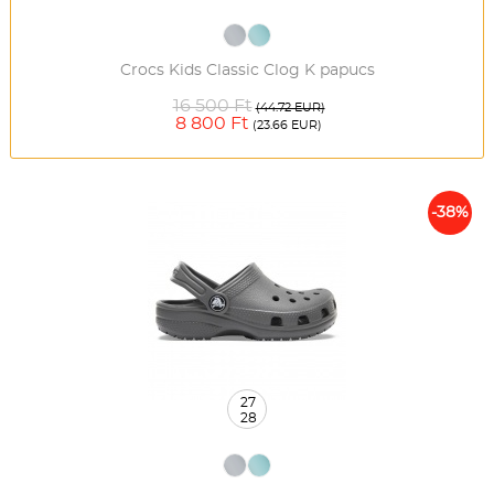
Crocs Kids Classic Clog K papucs
16 500 Ft
(44.72 EUR)
8 800 Ft
(23.66 EUR)
-38%
27
28