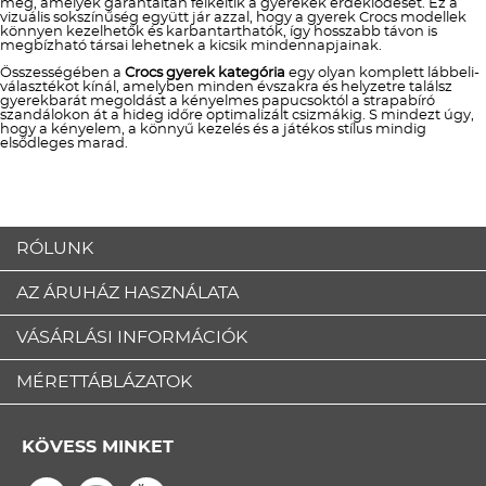
meg, amelyek garantáltan felkeltik a gyerekek érdeklődését. Ez a
vizuális sokszínűség együtt jár azzal, hogy a gyerek Crocs modellek
könnyen kezelhetők és karbantarthatók, így hosszabb távon is
megbízható társai lehetnek a kicsik mindennapjainak.
Összességében a
Crocs gyerek kategória
egy olyan komplett lábbeli-
választékot kínál, amelyben minden évszakra és helyzetre találsz
gyerekbarát megoldást a kényelmes papucsoktól a strapabíró
szandálokon át a hideg időre optimalizált csizmákig. S mindezt úgy,
hogy a kényelem, a könnyű kezelés és a játékos stílus mindig
elsődleges marad.
RÓLUNK
AZ ÁRUHÁZ HASZNÁLATA
VÁSÁRLÁSI INFORMÁCIÓK
MÉRETTÁBLÁZATOK
KÖVESS MINKET