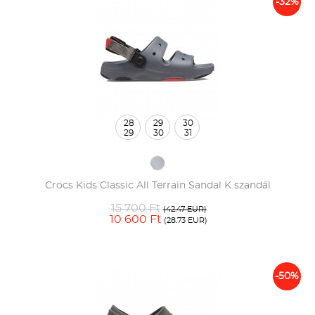
-32%
28
29
30
29
30
31
Crocs Kids Classic All Terrain Sandal K szandál
15 700 Ft
(42.47 EUR)
10 600 Ft
(28.73 EUR)
-50%