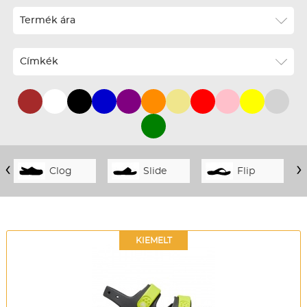
ABC szerint növekvő
Termék ára
ABC szerint csökkenő
Ár szerint növekvő
Címkék
Ár szerint csökkenő
Téli termékek előre ár szerint növekvő
Téli új termékek előre
Nyári termékek előre ár szerint növekvő
‹
›
Clog
Slide
Flip
Nyári új termékek előre
KIEMELT