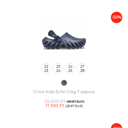
-50%
22
23
24
27
23
24
25
28
Crocs Kids Echo Clog T papucs
22 200 Ft
(59.97 EUR)
11 100 Ft
(29.97 EUR)