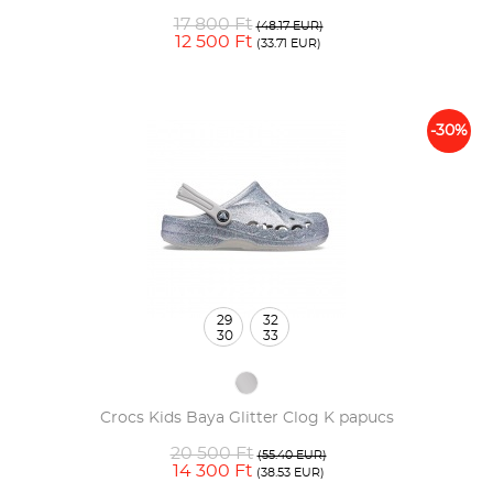
17 800 Ft
(48.17 EUR)
12 500 Ft
(33.71 EUR)
-30%
29
32
30
33
Crocs Kids Baya Glitter Clog K papucs
20 500 Ft
(55.40 EUR)
14 300 Ft
(38.53 EUR)