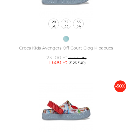
29
32
33
30
33
34
Crocs Kids Avengers Off Court Clog K papucs
23 100 Ft
(62.47 EUR)
11 600 Ft
(31.23 EUR)
-50%