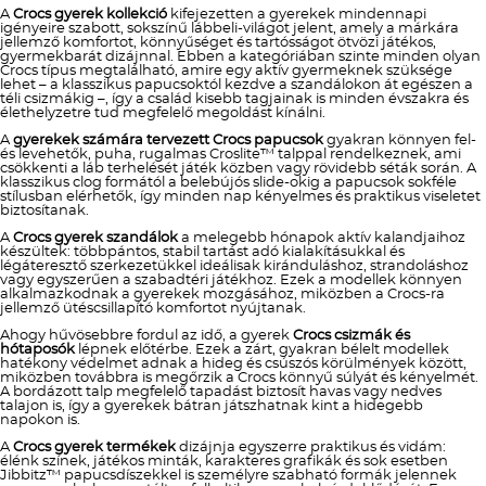
A
Crocs gyerek kollekció
kifejezetten a gyerekek mindennapi
igényeire szabott, sokszínű lábbeli-világot jelent, amely a márkára
jellemző komfortot, könnyűséget és tartósságot ötvözi játékos,
gyermekbarát dizájnnal. Ebben a kategóriában szinte minden olyan
Crocs típus megtalálható, amire egy aktív gyermeknek szüksége
lehet – a klasszikus papucsoktól kezdve a szandálokon át egészen a
téli csizmákig –, így a család kisebb tagjainak is minden évszakra és
élethelyzetre tud megfelelő megoldást kínálni.
A
gyerekek számára tervezett Crocs papucsok
gyakran könnyen fel-
és levehetők, puha, rugalmas Croslite™ talppal rendelkeznek, ami
csökkenti a láb terhelését játék közben vagy rövidebb séták során. A
klasszikus clog formától a belebújós slide-okig a papucsok sokféle
stílusban elérhetők, így minden nap kényelmes és praktikus viseletet
biztosítanak.
A
Crocs gyerek szandálok
a melegebb hónapok aktív kalandjaihoz
készültek: többpántos, stabil tartást adó kialakításukkal és
légáteresztő szerkezetükkel ideálisak kiránduláshoz, strandoláshoz
vagy egyszerűen a szabadtéri játékhoz. Ezek a modellek könnyen
alkalmazkodnak a gyerekek mozgásához, miközben a Crocs-ra
jellemző ütéscsillapító komfortot nyújtanak.
Ahogy hűvösebbre fordul az idő, a gyerek
Crocs csizmák és
hótaposók
lépnek előtérbe. Ezek a zárt, gyakran bélelt modellek
hatékony védelmet adnak a hideg és csúszós körülmények között,
miközben továbbra is megőrzik a Crocs könnyű súlyát és kényelmét.
A bordázott talp megfelelő tapadást biztosít havas vagy nedves
talajon is, így a gyerekek bátran játszhatnak kint a hidegebb
napokon is.
A
Crocs gyerek termékek
dizájnja egyszerre praktikus és vidám:
élénk színek, játékos minták, karakteres grafikák és sok esetben
Jibbitz™ papucsdíszekkel is személyre szabható formák jelennek