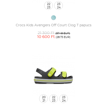
22
23
23
24
Crocs Kids Avengers Off Court Clog T papucs
21 300 Ft
(57.48 EUR)
10 600 Ft
(28.73 EUR)
20
22
23
21
23
24