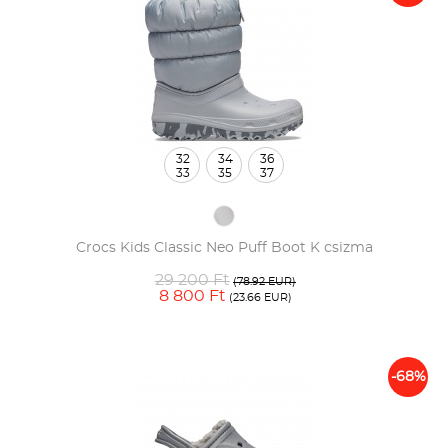
32
34
36
33
35
37
Crocs Kids Classic Neo Puff Boot K csizma
29 200 Ft
(78.92 EUR)
8 800 Ft
(23.66 EUR)
-68%