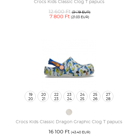
Crocs Kids Classic Clog T papucs
12 600 Ft
(34.19 EUR)
7 800 Ft
(21.03 EUR)
19
20
22
23
24
25
27
20
21
23
24
25
26
28
Crocs Kids Classic Dragon Graphic Clog T papucs
16 100 Ft
(43.40 EUR)