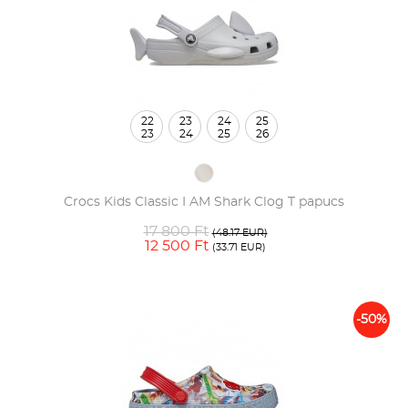
22
23
24
25
23
24
25
26
Crocs Kids Classic I AM Shark Clog T papucs
17 800 Ft
(48.17 EUR)
12 500 Ft
(33.71 EUR)
-50%