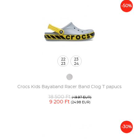
-50%
22
23
23
24
Crocs Kids Bayaband Racer Band Clog T papucs
18 500 Ft
(49.97 EUR)
9 200 Ft
(24.98 EUR)
-30%