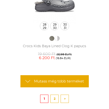
28
29
30
29
30
31
Crocs Kids Baya Lined Clog K papucs
19 600 Ft
(52.98 EUR)
6 200 Ft
(16.84 EUR)
Mutass még több terméket
1
2
>