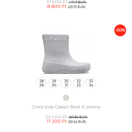
17 600 Ft
(47.47 EUR)
8 800 Ft
(23.72 EUR)
-50%
28
29
30
32
33
29
30
31
33
34
Crocs Kids Classic Boot K csizma
22 400 Ft
(60.50 EUR)
11 200 Ft
(30.24 EUR)