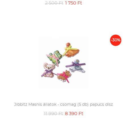
2 500 Ft
1 750 Ft
-30%
Jibbitz Masnis állatok - csomag (5 db) papucs dísz
11 990 Ft
8 390 Ft