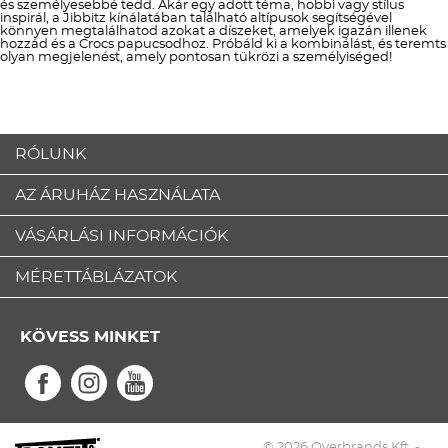
és személyesebbé tedd. Akár egy adott téma, hobbi vagy stílus
inspirál, a Jibbitz kínálatában található altípusok segítségével
könnyen megtalálhatod azokat a díszeket, amelyek igazán illenek
hozzád és a Crocs papucsodhoz. Próbáld ki a kombinálást, és teremts
olyan megjelenést, amely pontosan tükrözi a személyiséged!
RÓLUNK
AZ ÁRUHÁZ HASZNÁLATA
VÁSÁRLÁSI INFORMÁCIÓK
MÉRETTÁBLÁZATOK
KÖVESS MINKET
© 2026 Overbrands Kft. -