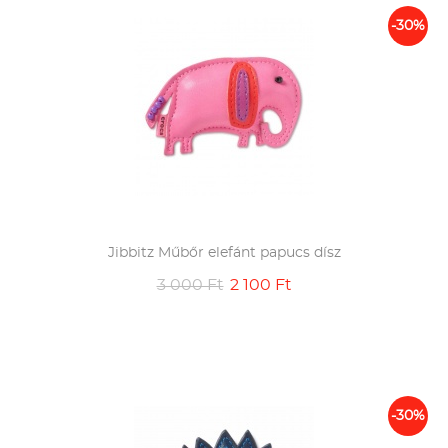
-30%
Jibbitz Műbőr elefánt papucs dísz
3 000 Ft
2 100 Ft
-30%