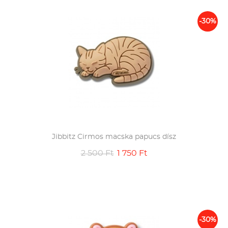
-30%
Jibbitz Cirmos macska papucs dísz
2 500 Ft
1 750 Ft
-30%