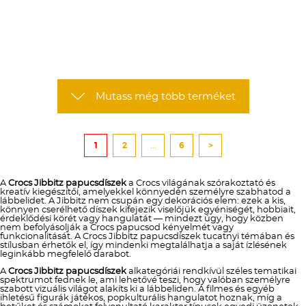
Mutass még több terméket
1
2
...
6
>
A
Crocs Jibbitz papucsdíszek
a Crocs világának szórakoztató és
kreatív kiegészítői, amelyekkel könnyedén személyre szabhatod a
lábbelidet. A Jibbitz nem csupán egy dekorációs elem: ezek a kis,
könnyen cserélhető díszek kifejezik viselőjük egyéniségét, hobbiait,
érdeklődési körét vagy hangulatát — mindezt úgy, hogy közben
nem befolyásolják a Crocs papucsod kényelmét vagy
funkcionalitását. A Crocs Jibbitz papucsdíszek tucatnyi témában és
stílusban érhetők el, így mindenki megtalálhatja a saját ízlésének
leginkább megfelelő darabot.
A
Crocs Jibbitz papucsdíszek
alkategóriái rendkívül széles tematikai
spektrumot fednek le, ami lehetővé teszi, hogy valóban személyre
szabott vizuális világot alakíts ki a lábbeliden. A filmes és egyéb
ihletésű figurák játékos, popkulturális hangulatot hoznak, míg a