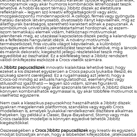
betűket és számokat felvonultató karakter típusok egyedi üzenetek,
monogramok vagy akár humoros kombinációk létrehozását teszik
lehetővé. A hobbi és sport témájú Jibbitz díszek az életstílusra
reflektálnak – legyen szó kreatív elfoglaltságokról vagy aktív,
mozgásközpontú mindennapokról. A csillogó, fémes vagy gyöngyös
hatású darabok látványosabb, divatosabb irányt képviselnek, míg az
állatfigurák barátságos, szerethető karaktert adnak a papucsnak. A
szimbólumok univerzális jelentéstartalmat hordoznak, az eszem-
iszom tematikájú elemek vidám, hétköznapi motívumokat
jelenítenek meg, az utazással kapcsolatos díszek pedig a kalandvágy
és a felfedezés hangulatát idézik. A növényi motívumok
természetközeli, friss vizuális világot képviselnek, a különböző
szöveges elemek direkt üzenetközlést tesznek lehetővé, míg a láncok
és masnik dekoratív, kiegészítő jellegű részletekkel teszik még
egyedibbé az összhatást. Ez a sokféleség teszi a Jibbitz rendszert
valódi önkifejezési eszközzé a Crocs viselők számára.
A
Jibbitz papucsdíszek
innovatív kialakítása lehetővé teszi, hogy
ezeket a kis díszeket egyszerűen a Crocs papucs lyukaiba illeszd, és
szükség szerint cserélgesd. Ez a rugalmasság azt jelenti, hogy a
Crocs-od mindig az aktuális hangulatodhoz, eseményhez vagy
stílusodhoz igazítható — legyen szó vidám, színes figurákról,
karakteres ikonokról vagy akár szezonális témákról. A Jibbitz díszek
könnyen kombinálhatók egymással is, így akár többféle motívumot is
viselhetsz egyszerre.
Nem csak a klasszikus papucsokhoz használhatók a Jibbitz díszek:
gyakran megjelennek platformos, szandálos vagy egyéb Crocs
modelleken is, amelyek lyukakkal rendelkeznek díszítésre alkalmas
helyeken. Így például a Classic, Baya-Bayaband, Stomp vagy más
Crocs családok modelljei is könnyen egyedivé tehetők Jibbitz
kiegészítőkkel.
Összességében a
Crocs Jibbitz papucsdíszek
egy kreatív és egyszerű
módját biztosítják annak, hogy a lábbelidet kifejezőbbé, játékosabbá