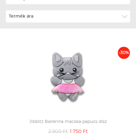
ABC szerint növekvő
Termék ára
ABC szerint csökkenő
Ár szerint növekvő
Ár szerint csökkenő
-30%
Téli termékek előre ár szerint növekvő
Téli új termékek előre
Nyári termékek előre ár szerint növekvő
Nyári új termékek előre
Jibbitz Ballerina macska papucs dísz
2 500 Ft
1 750 Ft