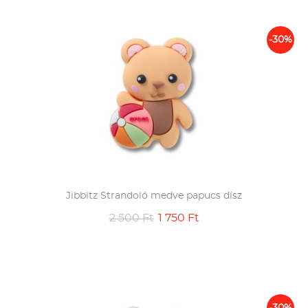
-30%
Jibbitz Strandoló medve papucs dísz
2 500 Ft
1 750 Ft