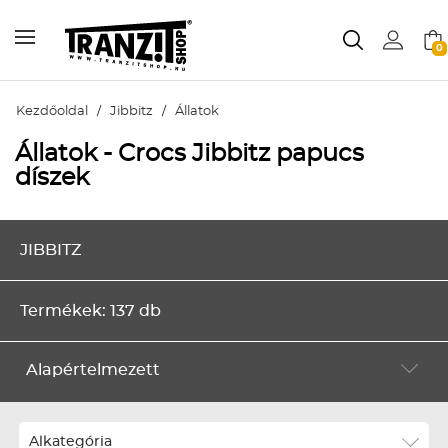
0
Kezdőoldal
/
Jibbitz
/
Állatok
Állatok - Crocs Jibbitz papucs
díszek
JIBBITZ
Termékek: 137 db
Alapértelmezett
Alapértelmezett
Legújabbak
Alkategória