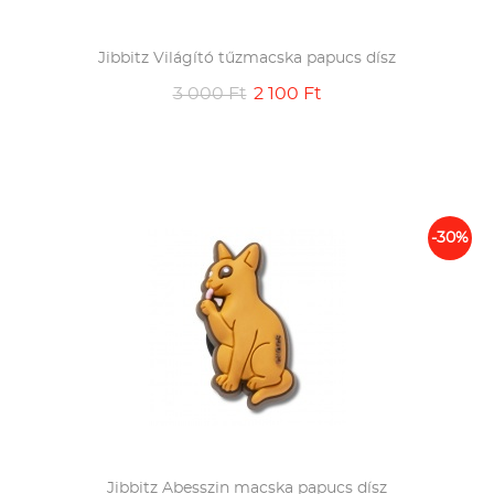
Jibbitz Világító tűzmacska papucs dísz
3 000 Ft
2 100 Ft
-30%
Jibbitz Abesszin macska papucs dísz