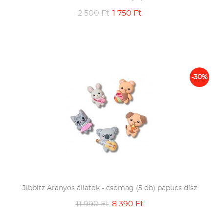
2 500 Ft
1 750 Ft
-30%
Jibbitz Aranyos állatok - csomag (5 db) papucs dísz
11 990 Ft
8 390 Ft