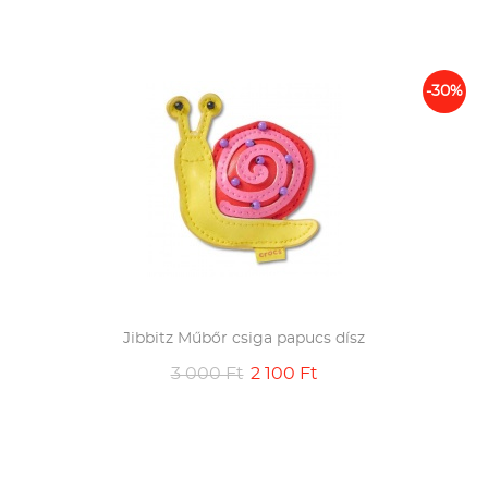
-30%
Jibbitz Műbőr csiga papucs dísz
3 000 Ft
2 100 Ft