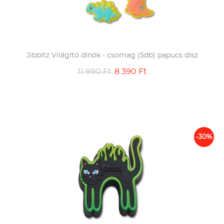
Jibbitz Világító dínók - csomag (5db) papucs dísz
11 990 Ft
8 390 Ft
-30%