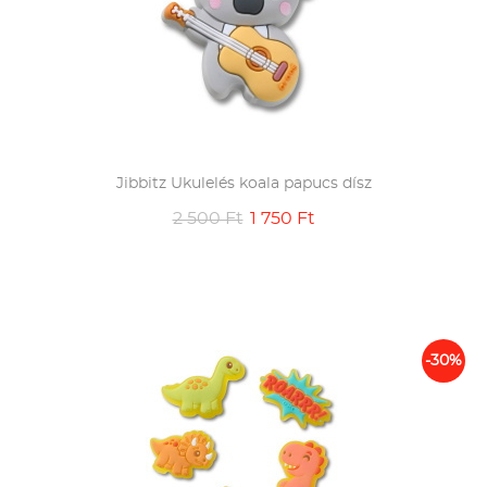
Jibbitz Ukulelés koala papucs dísz
2 500 Ft
1 750 Ft
-30%