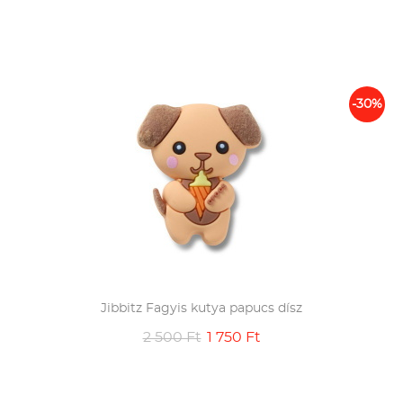
-30%
Jibbitz Fagyis kutya papucs dísz
2 500 Ft
1 750 Ft