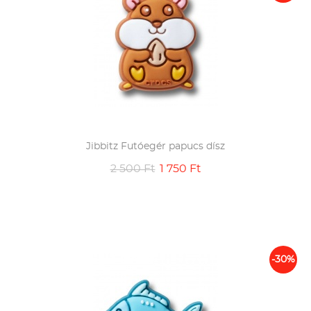
Jibbitz Futóegér papucs dísz
2 500 Ft
1 750 Ft
-30%