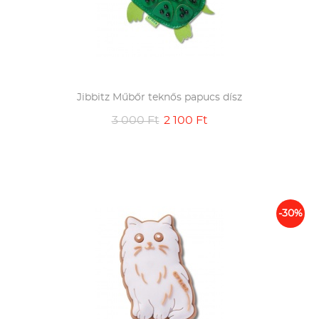
Jibbitz Műbőr teknős papucs dísz
3 000 Ft
2 100 Ft
-30%