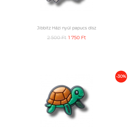
Jibbitz Házi nyúl papucs dísz
2 500 Ft
1 750 Ft
-30%