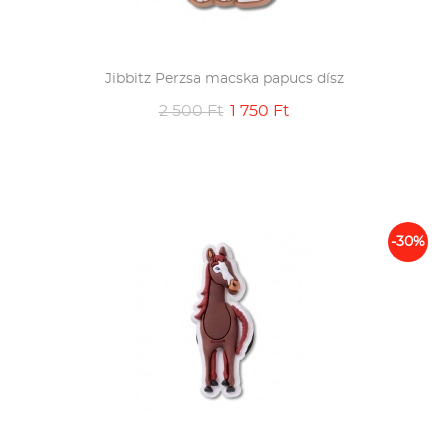
Jibbitz Perzsa macska papucs dísz
2 500 Ft
1 750 Ft
-30%