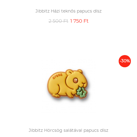
Jibbitz Házi teknős papucs dísz
2 500 Ft
1 750 Ft
-30%
Jibbitz Hörcsög salátával papucs dísz