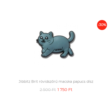
-30%
Jibbitz Brit rövidszőrű macska papucs dísz
2 500 Ft
1 750 Ft