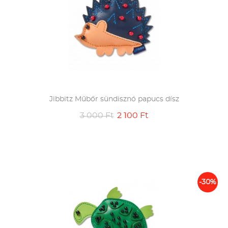
Jibbitz Műbőr sündisznó papucs dísz
3 000 Ft
2 100 Ft
-30%