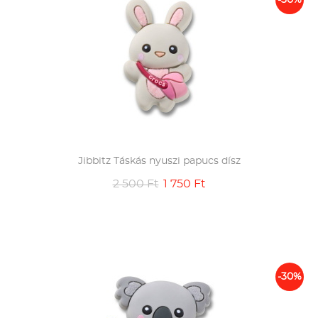
-30%
Jibbitz Táskás nyuszi papucs dísz
2 500 Ft
1 750 Ft
-30%