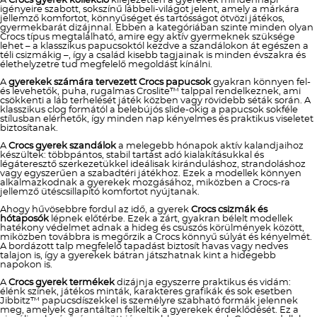
A
Crocs gyerek kollekció
kifejezetten a gyerekek mindennapi
igényeire szabott, sokszínű lábbeli-világot jelent, amely a márkára
jellemző komfortot, könnyűséget és tartósságot ötvözi játékos,
gyermekbarát dizájnnal. Ebben a kategóriában szinte minden olyan
Crocs típus megtalálható, amire egy aktív gyermeknek szüksége
lehet – a klasszikus papucsoktól kezdve a szandálokon át egészen a
téli csizmákig –, így a család kisebb tagjainak is minden évszakra és
élethelyzetre tud megfelelő megoldást kínálni.
A
gyerekek számára tervezett Crocs papucsok
gyakran könnyen fel-
és levehetők, puha, rugalmas Croslite™ talppal rendelkeznek, ami
csökkenti a láb terhelését játék közben vagy rövidebb séták során. A
klasszikus clog formától a belebújós slide-okig a papucsok sokféle
stílusban elérhetők, így minden nap kényelmes és praktikus viseletet
biztosítanak.
A
Crocs gyerek szandálok
a melegebb hónapok aktív kalandjaihoz
készültek: többpántos, stabil tartást adó kialakításukkal és
légáteresztő szerkezetükkel ideálisak kiránduláshoz, strandoláshoz
vagy egyszerűen a szabadtéri játékhoz. Ezek a modellek könnyen
alkalmazkodnak a gyerekek mozgásához, miközben a Crocs-ra
jellemző ütéscsillapító komfortot nyújtanak.
Ahogy hűvösebbre fordul az idő, a gyerek
Crocs csizmák és
hótaposók
lépnek előtérbe. Ezek a zárt, gyakran bélelt modellek
hatékony védelmet adnak a hideg és csúszós körülmények között,
miközben továbbra is megőrzik a Crocs könnyű súlyát és kényelmét.
A bordázott talp megfelelő tapadást biztosít havas vagy nedves
talajon is, így a gyerekek bátran játszhatnak kint a hidegebb
napokon is.
A
Crocs gyerek termékek
dizájnja egyszerre praktikus és vidám:
élénk színek, játékos minták, karakteres grafikák és sok esetben
Jibbitz™ papucsdíszekkel is személyre szabható formák jelennek
meg, amelyek garantáltan felkeltik a gyerekek érdeklődését. Ez a