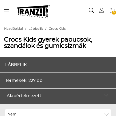
0
Kezdőoldal
/
Lábbelik
/
Crocs Kids
Crocs Kids gyerek papucsok,
szandálok és gumicsizmák
LÁBBELIK
Termékek: 227 db
Alapértelmezett
Alapértelmezett
Legújabbak
Nem