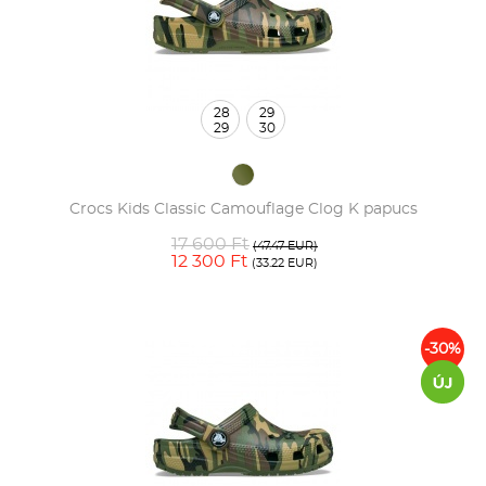
28
29
29
30
Crocs Kids Classic Camouflage Clog K papucs
17 600 Ft
(47.47 EUR)
12 300 Ft
(33.22 EUR)
-30%