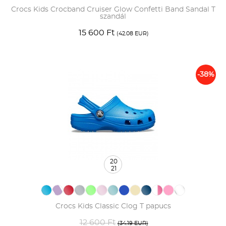
Crocs Kids Crocband Cruiser Glow Confetti Band Sandal T
szandál
15 600 Ft
(42.08 EUR)
-38%
20
21
Crocs Kids Classic Clog T papucs
12 600 Ft
(34.19 EUR)