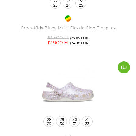
22
23
24
23
24
25
Crocs Kids Bluey Multi Classic Clog T papucs
18 500 Ft
(49.97 EUR)
12 900 Ft
(34.98 EUR)
28
29
30
32
29
30
31
33