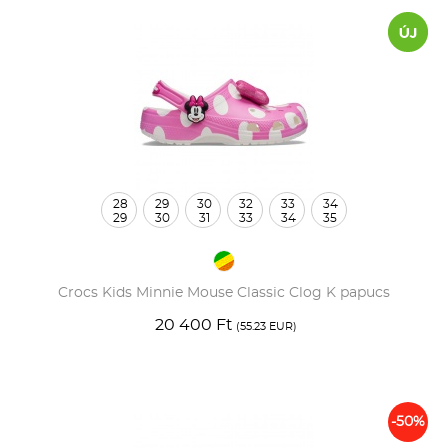
28
29
30
32
33
34
29
30
31
33
34
35
Crocs Kids Minnie Mouse Classic Clog K papucs
20 400 Ft
(55.23 EUR)
-50%