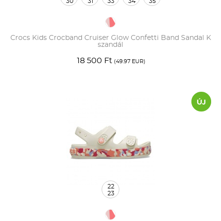
30
31
33
34
35
Crocs Kids Crocband Cruiser Glow Confetti Band Sandal K
szandál
18 500 Ft
(49.97 EUR)
22
23