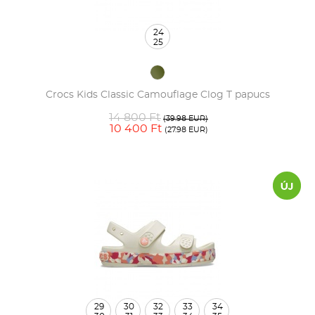
24
25
Crocs Kids Classic Camouflage Clog T papucs
14 800 Ft
(39.98 EUR)
10 400 Ft
(27.98 EUR)
29
30
32
33
34