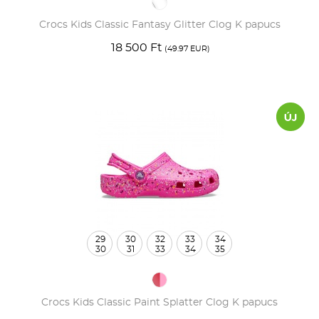
Crocs Kids Classic Fantasy Glitter Clog K papucs
18 500 Ft
(49.97 EUR)
29
30
32
33
34
30
31
33
34
35
Crocs Kids Classic Paint Splatter Clog K papucs