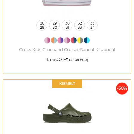
28
29
30
32
33
29
30
31
33
34
Crocs Kids Crocband Cruiser Sandal K szandál
15 600 Ft
(42.08 EUR)
KIEMELT
-30%