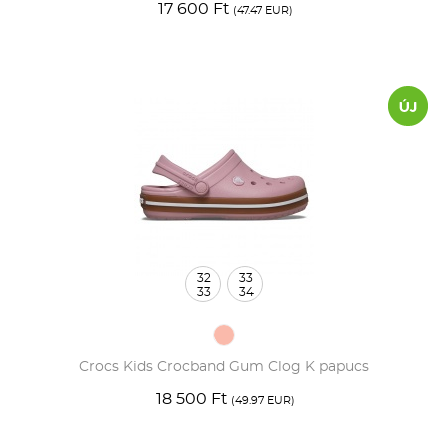
17 600 Ft
(47.47 EUR)
32
33
33
34
Crocs Kids Crocband Gum Clog K papucs
18 500 Ft
(49.97 EUR)