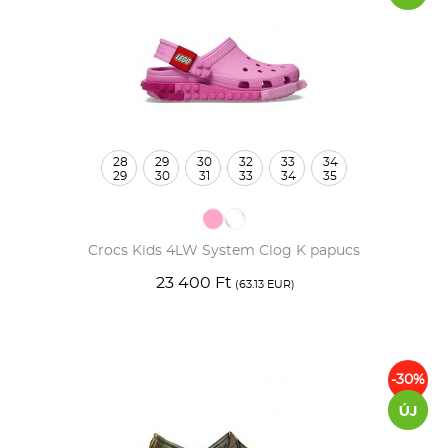
28
29
30
32
33
34
29
30
31
33
34
35
Crocs Kids 4LW System Clog K papucs
23 400 Ft
(63.13 EUR)
-30%