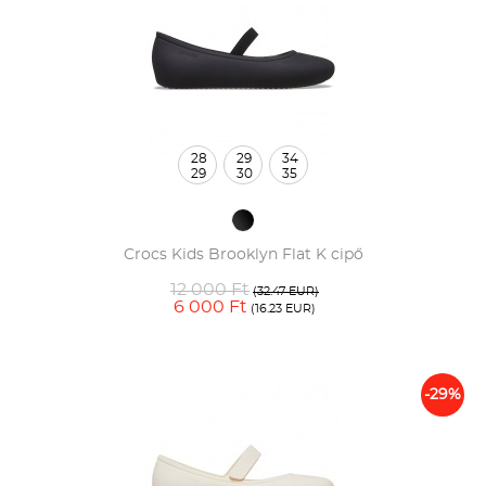
28
29
34
29
30
35
Crocs Kids Brooklyn Flat K cipő
12 000 Ft
(32.47 EUR)
6 000 Ft
(16.23 EUR)
-29%