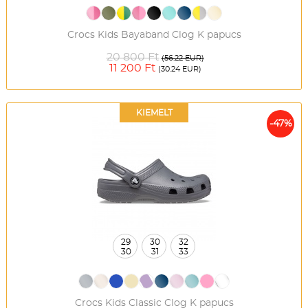
Crocs Kids Bayaband Clog K papucs
20 800 Ft
(56.22 EUR)
11 200 Ft
(30.24 EUR)
KIEMELT
-47%
29
30
32
30
31
33
Crocs Kids Classic Clog K papucs