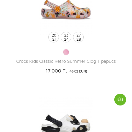
20
23
27
21
24
28
Crocs Kids Classic Retro Summer Clog T papucs
17 000 Ft
(46.02 EUR)