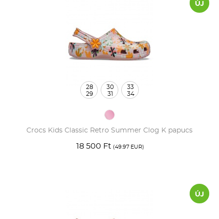
28
30
33
29
31
34
Crocs Kids Classic Retro Summer Clog K papucs
18 500 Ft
(49.97 EUR)