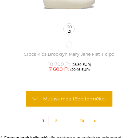
20
21
Crocs Kids Brooklyn Mary Jane Flat T cipő
10 700 Ft
(28.89 EUR)
7 600 Ft
(20.46 EUR)
Mutass még több terméket
1
2
...
10
>