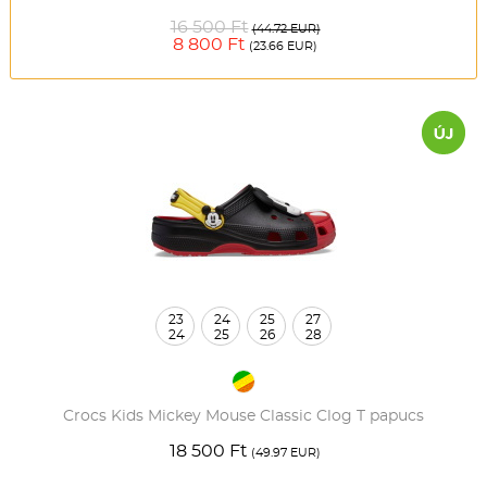
16 500 Ft
(44.72 EUR)
8 800 Ft
(23.66 EUR)
23
24
25
27
24
25
26
28
Crocs Kids Mickey Mouse Classic Clog T papucs
18 500 Ft
(49.97 EUR)