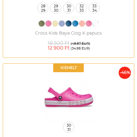
28
29
30
32
33
29
30
31
33
34
Crocs Kids Baya Clog K papucs
18 500 Ft
(49.97 EUR)
12 900 Ft
(34.98 EUR)
KIEMELT
-46%
30
31