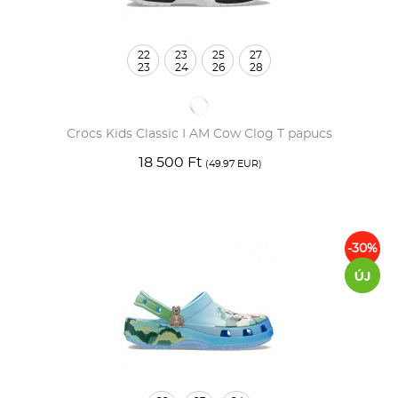
22
23
25
27
23
24
26
28
Crocs Kids Classic I AM Cow Clog T papucs
18 500 Ft
(49.97 EUR)
-30%