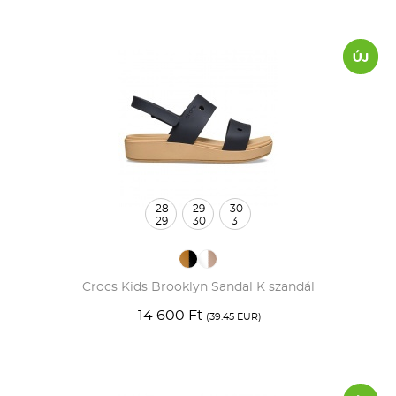
28
29
30
29
30
31
Crocs Kids Brooklyn Sandal K szandál
14 600 Ft
(39.45 EUR)