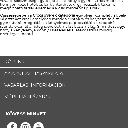
vizuális sokszínűség együtt jár azzal, hogy a gyerek Crocs modellek
könnyen kezelhetők és karbantarthatók, így hosszabb távon is
megbízható társai lehetnek a kicsik mindennapjainak.
Összességében a
Crocs gyerek kategória
egy olyan komplett lábbeli-
választékot kínál, amelyben minden évszakra és helyzetre találsz
gyerekbarát megoldást a kényelmes papucsoktól a strapabíró
szandálokon át a hideg időre optimalizált csizmákig. S mindezt úgy,
hogy a kényelem, a könnyű kezelés és a játékos stílus mindig
elsődleges marad.
RÓLUNK
AZ ÁRUHÁZ HASZNÁLATA
VÁSÁRLÁSI INFORMÁCIÓK
MÉRETTÁBLÁZATOK
KÖVESS MINKET