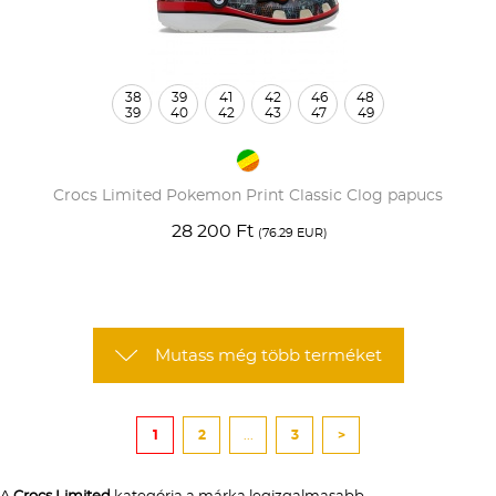
38
39
41
42
46
48
39
40
42
43
47
49
Crocs Limited Pokemon Print Classic Clog papucs
28 200 Ft
(76.29 EUR)
Mutass még több terméket
1
2
...
3
>