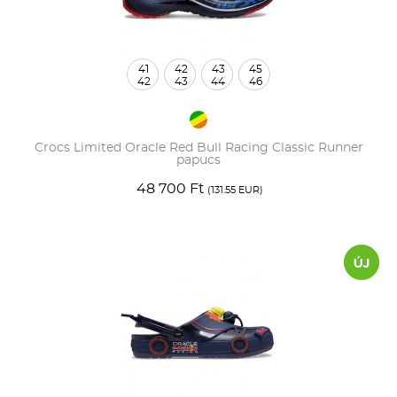
41
42
43
45
42
43
44
46
Crocs Limited Oracle Red Bull Racing Classic Runner
papucs
48 700 Ft
(131.55 EUR)