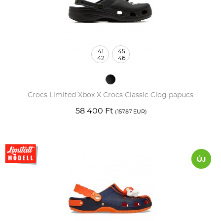
41
45
42
46
Crocs Limited Xbox X Crocs Classic Clog papucs
58 400 Ft
(157.87 EUR)