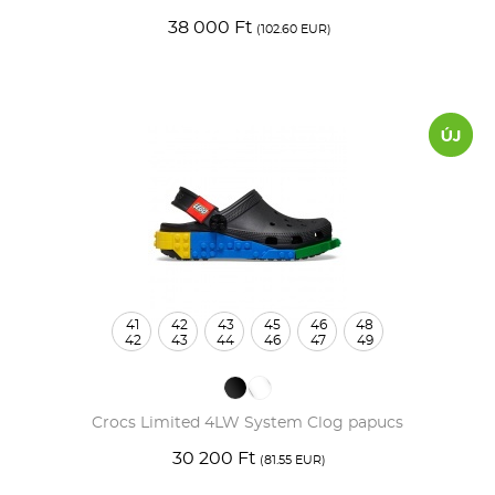
38 000 Ft
(102.60 EUR)
41
42
43
45
46
48
42
43
44
46
47
49
Crocs Limited 4LW System Clog papucs
30 200 Ft
(81.55 EUR)