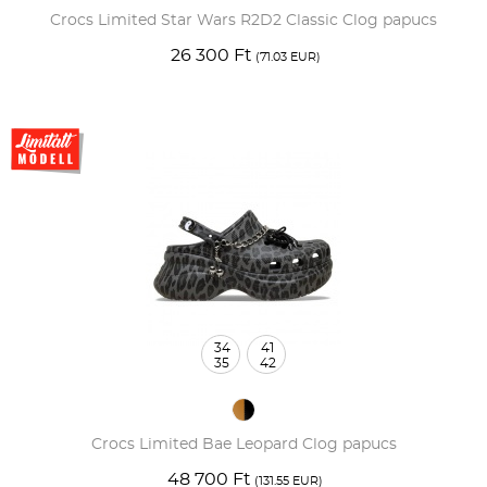
Crocs Limited Star Wars R2D2 Classic Clog papucs
26 300 Ft
(71.03 EUR)
34
41
35
42
Crocs Limited Bae Leopard Clog papucs
48 700 Ft
(131.55 EUR)