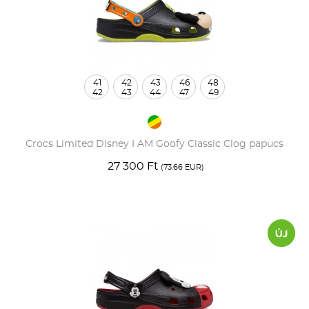
41
42
43
46
48
42
43
44
47
49
Crocs Limited Disney I AM Goofy Classic Clog papucs
27 300 Ft
(73.66 EUR)