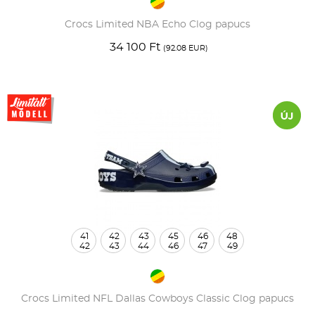
Crocs Limited NBA Echo Clog papucs
34 100 Ft
(92.08 EUR)
41
42
43
45
46
48
42
43
44
46
47
49
Crocs Limited NFL Dallas Cowboys Classic Clog papucs