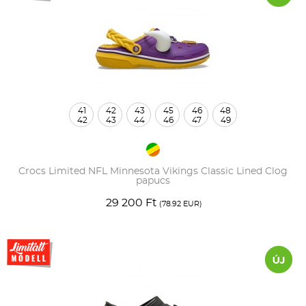
41
42
43
45
46
48
42
43
44
46
47
49
Crocs Limited NFL Minnesota Vikings Classic Lined Clog
papucs
29 200 Ft
(78.92 EUR)