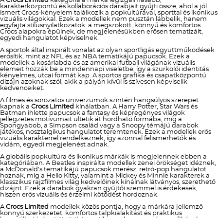
A
Crocs Limited
kategória a márka legizgalmasabb,
karakterközpontú és kollaborációs darabjait gyűjti össze, ahol a jól
ismert Crocs-kényelem találkozik a popkultúrával, sporttal és ikonikus
vizuális világokkal. Ezek a modellek nem pusztán lábbelik, hanem
egyfajta stílusnyilatkozatok: a megszokott, könnyű és komfortos
Crocs alapokra épülnek, de megjelenésükben erősen tematizált,
egyedi hangulatot képviselnek.
A sportok által inspirált vonalat az olyan sportligás együttműködések
erősítik, mint az NFL és az NBA tematikájú papucsok. Ezek a
modellek a kosárlabda és az amerikai futball világának vizuális
elemeit hozzák be a mindennapi viseletbe, így a szurkolói identitás
kényelmes, utcai formát kap. A sportos grafika és csapatközpontú
dizájn azoknak szól, akik a pályán kívül is szívesen képviselik
kedvenceiket.
A filmes és sorozatos univerzumok szintén hangsúlyos szerepet
kapnak a
Crocs Limited
kínálatban. A Harry Potter, Star Wars és
Batman ihlette papucsok a fantasy és képregényes világok
jellegzetes motívumait ültetik át hordható formába, míg a
Spongyabob, a Simpson család vagy a Snoopy témájú darabok
játékos, nosztalgikus hangulatot teremtenek. Ezek a modellek erős
vizuális karakterrel rendelkeznek, így azonnal felismerhetők és
vidám, egyedi megjelenést adnak.
A globális popkultúra és ikonikus márkák is megjelennek ebben a
kategóriában. A Beatles inspirálta modellek zenei örökséget idéznek,
a McDonald’s tematikájú papucsok merész, retró-pop hangulatot
hoznak, míg a Hello Kitty, valamint a Mickey és Minnie karakterek a
klasszikus rajzfilmes világ kedvelőinek kínálnak látványos, szerethető
dizájnt. Ezek a darabok gyakran gyűjtői szemmel is érdekesek,
hiszen erős vizuális és érzelmi kötődést hordoznak.
A
Crocs Limited
modellek közös pontja, hogy a márkára jellemző
könnyű szerkezetet, komfortos talpkialakítást és praktikus