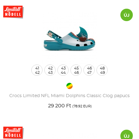
41
42
43
45
46
48
42
43
44
46
47
49
Crocs Limited NFL Miami Dolphins Classic Clog papucs
29 200 Ft
(78.92 EUR)