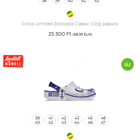
38
39
40
42
43
Crocs Limited Zootopia Classic Clog papucs
25 300 Ft
(68.39 EUR)
39
41
42
43
45
46
40
42
43
44
46
47