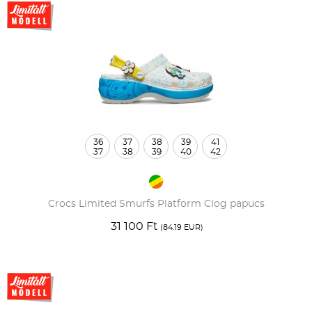
36
37
38
39
41
37
38
39
40
42
Crocs Limited Smurfs Platform Clog papucs
31 100 Ft
(84.19 EUR)