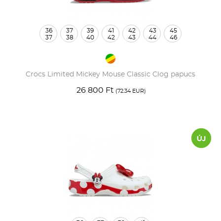
36
37
39
41
42
43
45
37
38
40
42
43
44
46
Crocs Limited Mickey Mouse Classic Clog papucs
26 800 Ft
(72.34 EUR)