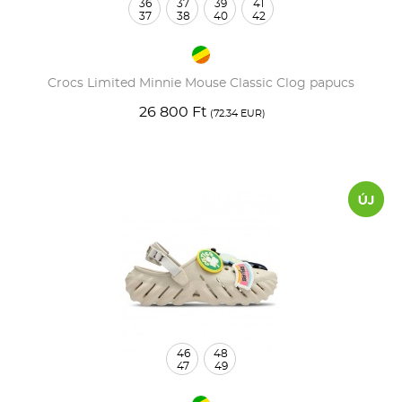
36
37
39
41
37
38
40
42
Crocs Limited Minnie Mouse Classic Clog papucs
26 800 Ft
(72.34 EUR)
46
48
47
49