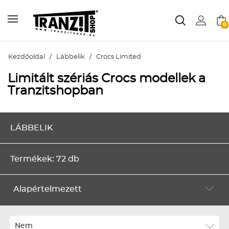
0
Kezdőoldal
/
Lábbelik
/
Crocs Limited
Limitált szériás Crocs modellek a
Tranzitshopban
LÁBBELIK
Termékek: 72 db
Alapértelmezett
Alapértelmezett
Legújabbak
Nem