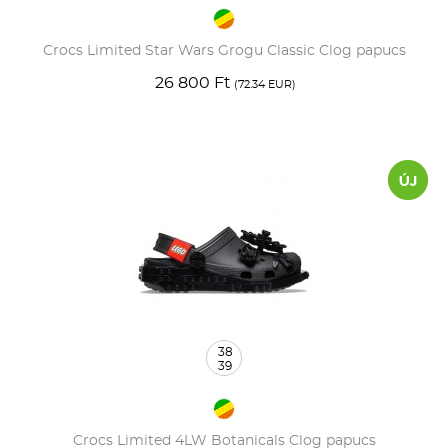
Crocs Limited Star Wars Grogu Classic Clog papucs
26 800 Ft
(72.34 EUR)
38
39
Crocs Limited 4LW Botanicals Clog papucs