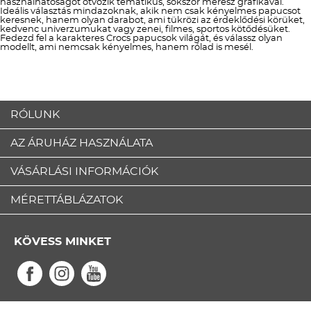
használhatóságot ötvözik tematikus, sokszor merész grafikával.
Ideális választás mindazoknak, akik nem csak kényelmes papucsot
keresnek, hanem olyan darabot, ami tükrözi az érdeklődési körüket,
kedvenc univerzumukat vagy zenei, filmes, sportos kötődésüket.
Fedezd fel a karakteres Crocs papucsok világát, és válassz olyan
modellt, ami nemcsak kényelmes, hanem rólad is mesél.
RÓLUNK
AZ ÁRUHÁZ HASZNÁLATA
VÁSÁRLÁSI INFORMÁCIÓK
MÉRETTÁBLÁZATOK
KÖVESS MINKET