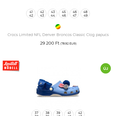
41
42
43
45
46
48
42
43
44
46
47
49
Crocs Limited NFL Denver Broncos Classic Clog papucs
29 200 Ft
(78.92 EUR)
37
38
39
41
42