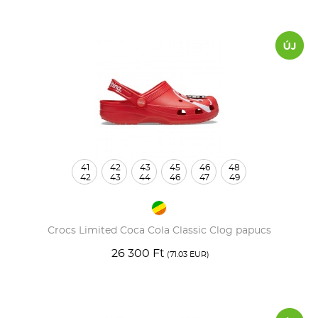
41
42
43
45
46
48
42
43
44
46
47
49
Crocs Limited Coca Cola Classic Clog papucs
26 300 Ft
(71.03 EUR)