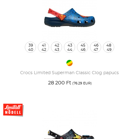
39
41
42
43
45
46
48
40
42
43
44
46
47
49
Crocs Limited Superman Classic Clog papucs
28 200 Ft
(76.29 EUR)