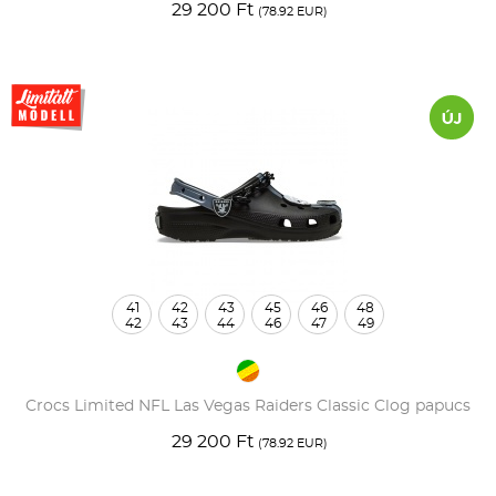
29 200 Ft
(78.92 EUR)
41
42
43
45
46
48
42
43
44
46
47
49
Crocs Limited NFL Las Vegas Raiders Classic Clog papucs
29 200 Ft
(78.92 EUR)