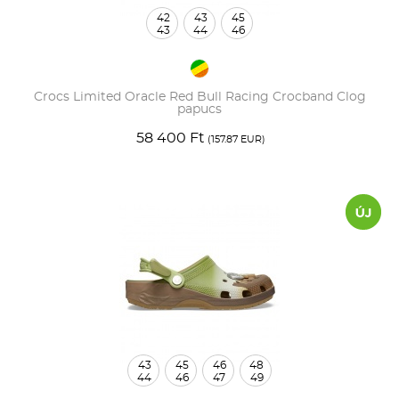
42
43
45
43
44
46
Crocs Limited Oracle Red Bull Racing Crocband Clog
papucs
58 400 Ft
(157.87 EUR)
43
45
46
48
44
46
47
49