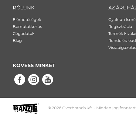
RÓLUNK
AZ ÁRUHÁ
Elérhetőségek
Gyakran Ismét
Bemutatkozás
Regisztráció
Cégadatok
Termék kivála
Blog
Rendelés lea
Visszaigazolás
KÖVESS MINKET
© 2026 Overbrands Kft. - Minden jog fenntart