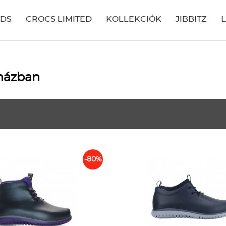
IDS
CROCS LIMITED
KOLLEKCIÓK
JIBBITZ
uházban
-80%