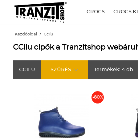
CROCS
CROCS K
Kezdőoldal
/
Ccilu
CCilu cipők a Tranzitshop webár
CCILU
SZŰRÉS
Termékek: 4 db
-80%