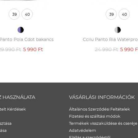
39
40
39
40
 Panto Pola Cdot bakancs
Ccilu Panto Ria Waterpro
29 990 Ft
5 990 Ft
24 990 Ft
5 990 F
Z HASZNÁLATA
VÁSÁRLÁSI INFORMÁCIÓK
elt Kérdések
Általános Szerződési Feltételek
Fizetési és szálltási módok
sztása
Termékek visszaküldése és cseréje
dása
Adatvédelem
Elállás a szerződéstől