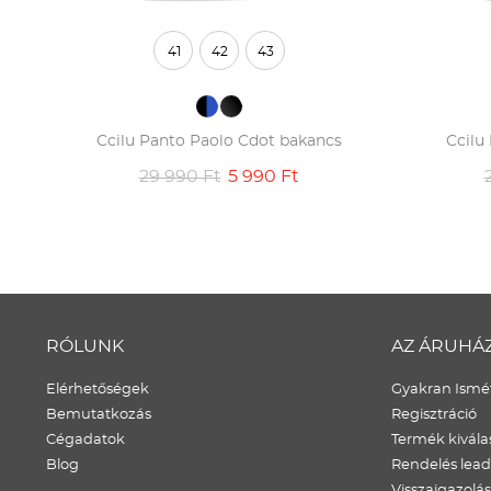
41
42
43
Ccilu Panto Paolo Cdot bakancs
Ccilu
29 990 Ft
5 990 Ft
RÓLUNK
AZ ÁRUHÁ
Elérhetőségek
Gyakran Ismét
Bemutatkozás
Regisztráció
Cégadatok
Termék kivála
Blog
Rendelés lea
Visszaigazolás