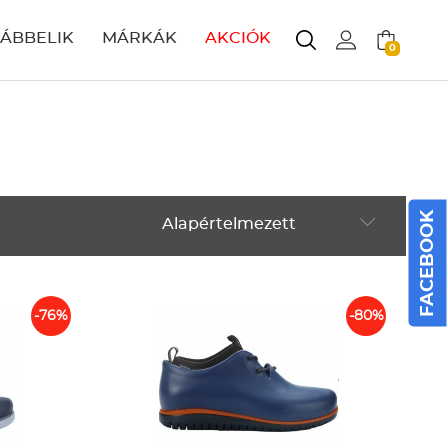
LÁBBELIK
MÁRKÁK
AKCIÓK
0
FACEBOOK
Alapértelmezett
Alapértelmezett
Legújabbak
-76%
-80%
ABC szerint növekvő
ABC szerint csökkenő
Ár szerint növekvő
Ár szerint csökkenő