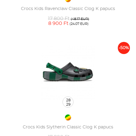
Crocs Kids Ravenclaw Classic Clog K papucs
17 800 Ft
(48.17 EUR)
8 900 Ft
(24.07 EUR)
-50%
28
29
Crocs Kids Slytherin Classic Clog K papucs