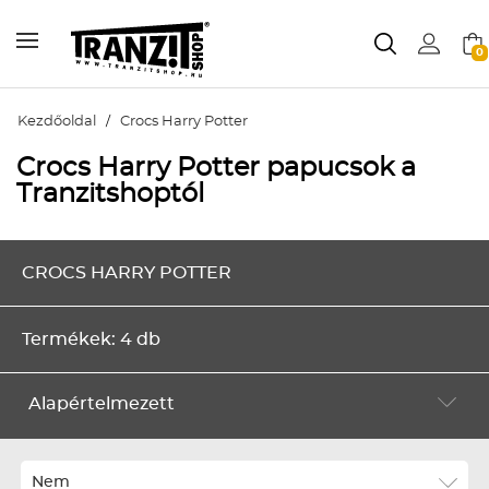
0
Kezdőoldal
/
Crocs Harry Potter
Crocs Harry Potter papucsok a
Tranzitshoptól
CROCS HARRY POTTER
Termékek: 4 db
Alapértelmezett
Alapértelmezett
Legújabbak
Nem