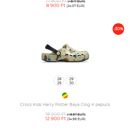
17 800 Ft
(48.17 EUR)
8 900 Ft
(24.07 EUR)
-30%
28
29
29
30
Crocs Kids Harry Potter Baya Clog K papucs
18 500 Ft
(49.97 EUR)
12 900 Ft
(34.98 EUR)