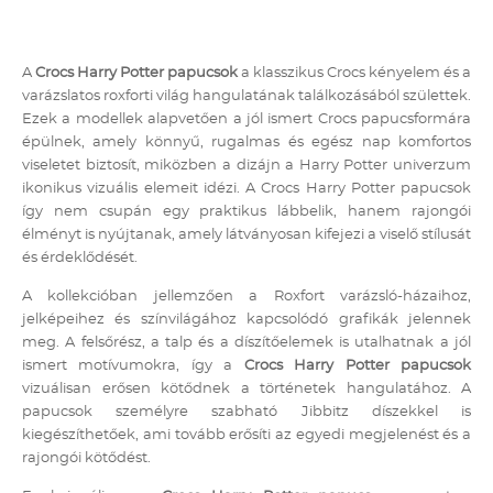
A
Crocs Harry Potter papucsok
a klasszikus Crocs kényelem és a
varázslatos roxforti világ hangulatának találkozásából születtek.
Ezek a modellek alapvetően a jól ismert Crocs papucsformára
épülnek, amely könnyű, rugalmas és egész nap komfortos
viseletet biztosít, miközben a dizájn a Harry Potter univerzum
ikonikus vizuális elemeit idézi. A Crocs Harry Potter papucsok
így nem csupán egy praktikus lábbelik, hanem rajongói
élményt is nyújtanak, amely látványosan kifejezi a viselő stílusát
és érdeklődését.
A kollekcióban jellemzően a Roxfort varázsló-házaihoz,
jelképeihez és színvilágához kapcsolódó grafikák jelennek
meg. A felsőrész, a talp és a díszítőelemek is utalhatnak a jól
ismert motívumokra, így a
Crocs Harry Potter papucsok
vizuálisan erősen kötődnek a történetek hangulatához. A
papucsok személyre szabható Jibbitz díszekkel is
kiegészíthetőek, ami tovább erősíti az egyedi megjelenést és a
rajongói kötődést.