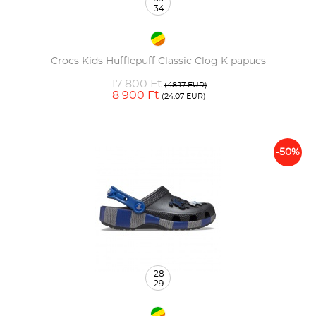
34
Crocs Kids Hufflepuff Classic Clog K papucs
17 800 Ft
(48.17 EUR)
8 900 Ft
(24.07 EUR)
-50%
28
29