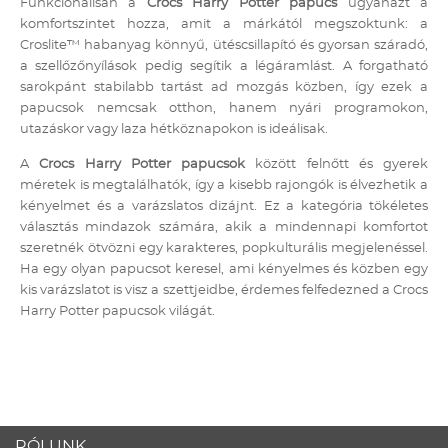
Funkcionálisan a
Crocs Harry Potter papucs
ugyanazt a
komfortszintet hozza, amit a márkától megszoktunk: a
Croslite™ habanyag könnyű, ütéscsillapító és gyorsan száradó,
a szellőzőnyílások pedig segítik a légáramlást. A forgatható
sarokpánt stabilabb tartást ad mozgás közben, így ezek a
papucsok nemcsak otthon, hanem nyári programokon,
utazáskor vagy laza hétköznapokon is ideálisak.
A
Crocs Harry Potter papucsok
között felnőtt és gyerek
méretek is megtalálhatók, így a kisebb rajongók is élvezhetik a
kényelmet és a varázslatos dizájnt. Ez a kategória tökéletes
választás mindazok számára, akik a mindennapi komfortot
szeretnék ötvözni egy karakteres, popkulturális megjelenéssel.
Ha egy olyan papucsot keresel, ami kényelmes és közben egy
kis varázslatot is visz a szettjeidbe, érdemes felfedezned a Crocs
Harry Potter papucsok világát.
RÓLUNK