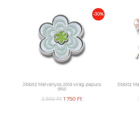
-30%
Jibbitz Márványos zöld virág papucs
Jibbitz Ma
dísz
2 500 Ft
1 750 Ft