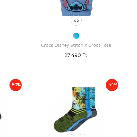
Téli termékek előre ár
szerint növekvő
db
Téli új termékek előre
Nyári termékek előre ár
Crocs Disney Stitch X Crocs Tote
szerint növekvő
27 490 Ft
Nyári új termékek előre
-50%
-44%