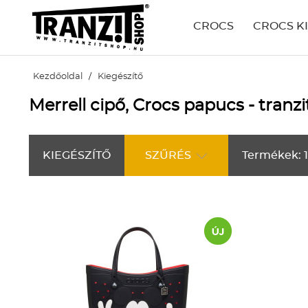
CROCS
CROCS K
Kezdőoldal
/
Kiegészítő
Merrell cipő, Crocs papucs - tranz
KIEGÉSZÍTŐ
SZŰRÉS
Termékek: 