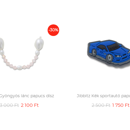
-30%
 Gyöngyös lánc papucs dísz
Jibbitz Kék sportautó pap
3 000 Ft
2 100 Ft
2 500 Ft
1 750 Ft