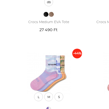
db
Crocs Medium EVA Tote
Crocs 
27 490 Ft
-44%
L
M
S