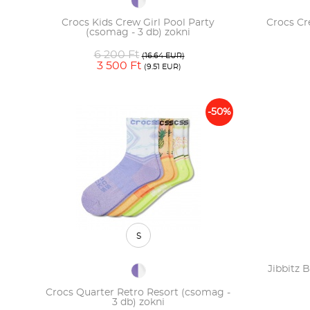
Crocs Kids Crew Girl Pool Party
Crocs Cr
(csomag - 3 db) zokni
6 200 Ft
(16.64 EUR)
3 500 Ft
(9.51 EUR)
-50%
S
Jibbitz 
Crocs Quarter Retro Resort (csomag -
3 db) zokni