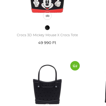
db
Crocs 3D Mickey Mouse X Crocs Tote
49 990 Ft