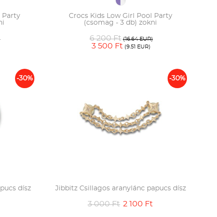
 Party
Crocs Kids Low Girl Pool Party
ni
(csomag - 3 db) zokni
6 200 Ft
)
(16.64 EUR)
3 500 Ft
(9.51 EUR)
-30%
-30%
apucs dísz
Jibbitz Csillagos aranylánc papucs dísz
3 000 Ft
2 100 Ft