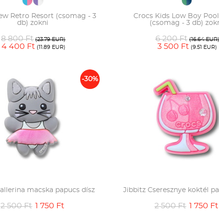
ew Retro Resort (csomag - 3
Crocs Kids Low Boy Pool
db) zokni
(csomag - 3 db) zok
8 800 Ft
6 200 Ft
(23.79 EUR)
(16.64 EUR
4 400 Ft
3 500 Ft
(11.89 EUR)
(9.51 EUR)
-30%
Ballerina macska papucs dísz
Jibbitz Cseresznye koktél p
2 500 Ft
1 750 Ft
2 500 Ft
1 750 Ft