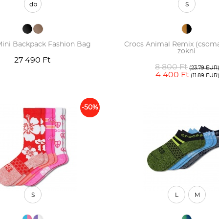
db
S
Mini Backpack Fashion Bag
Crocs Animal Remix (csoma
zokni
27 490 Ft
8 800 Ft
(23.79 EUR
4 400 Ft
(11.89 EUR
-50%
S
L
M