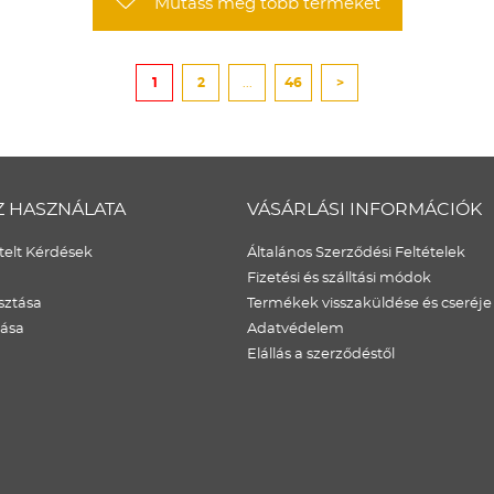
Mutass még több terméket
1
2
...
46
>
Z HASZNÁLATA
VÁSÁRLÁSI INFORMÁCIÓK
elt Kérdések
Általános Szerződési Feltételek
Fizetési és szálltási módok
sztása
Termékek visszaküldése és cseréje
dása
Adatvédelem
Elállás a szerződéstől