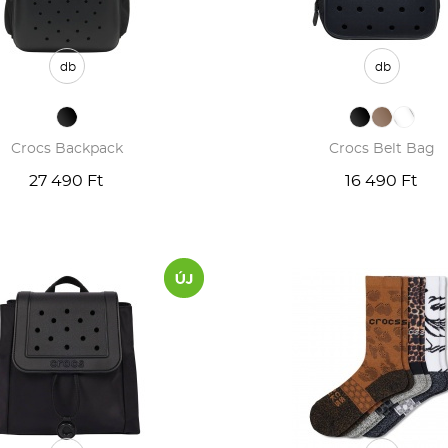
db
db
Crocs Backpack
Crocs Belt Bag
27 490 Ft
16 490 Ft