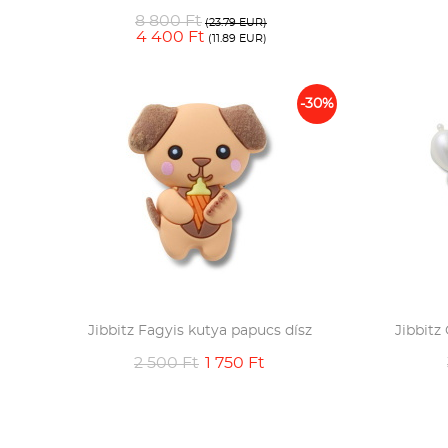
8 800 Ft
(23.79 EUR)
4 400 Ft
(11.89 EUR)
-30%
Jibbitz Fagyis kutya papucs dísz
Jibbitz
2 500 Ft
1 750 Ft