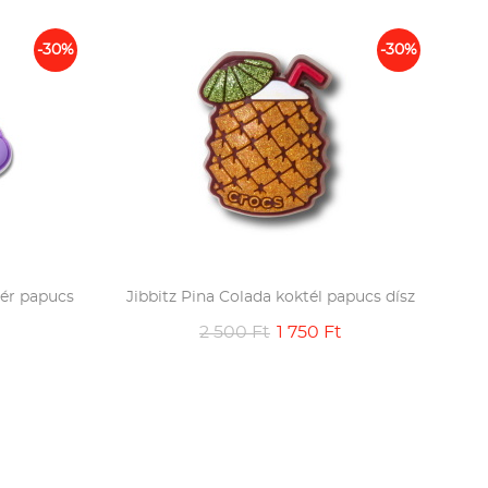
-30%
-30%
dér papucs
Jibbitz Pina Colada koktél papucs dísz
2 500 Ft
1 750 Ft