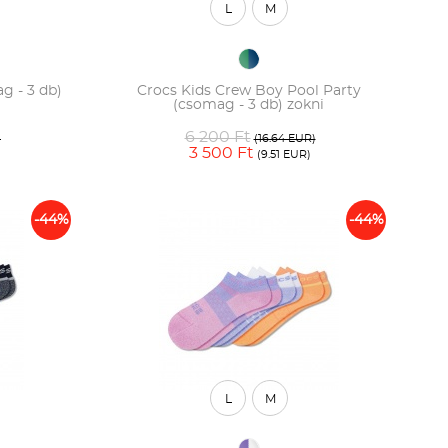
L
M
g - 3 db)
Crocs Kids Crew Boy Pool Party
(csomag - 3 db) zokni
6 200 Ft
)
(16.64 EUR)
3 500 Ft
)
(9.51 EUR)
-44%
-44%
L
M