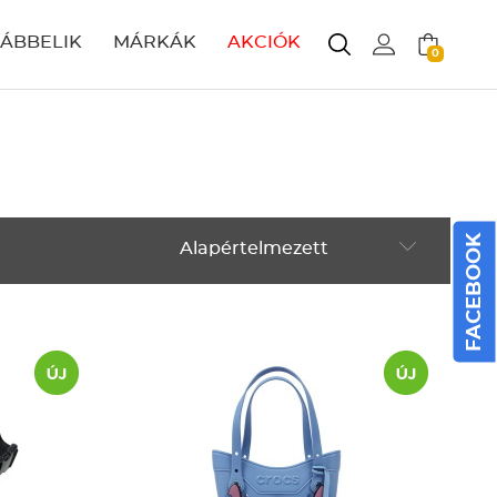
LÁBBELIK
MÁRKÁK
AKCIÓK
0
FACEBOOK
Alapértelmezett
Alapértelmezett
Legújabbak
ABC szerint növekvő
ABC szerint csökkenő
Ár szerint növekvő
Ár szerint csökkenő