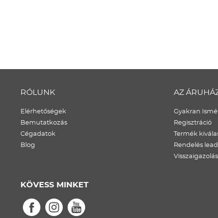
RÓLUNK
AZ ÁRUHÁ
Elérhetőségek
Gyakran Ismét
Bemutatkozás
Regisztráció
Cégadatok
Termék kivála
Blog
Rendelés lea
Visszaigazolás
KÖVESS MINKET