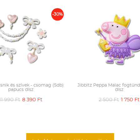
-30%
snik és szívek - csomag (5db)
Jibbitz Peppa Malac fogtün
papucs dísz
dísz
11 990 Ft
8 390 Ft
2 500 Ft
1 750 Ft