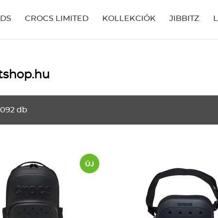
IDS
CROCS LIMITED
KOLLEKCIÓK
JIBBITZ
itshop.hu
1092 db